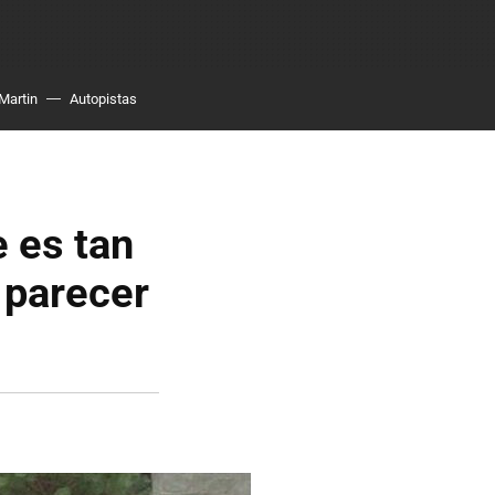
Martin
Autopistas
 es tan
 parecer