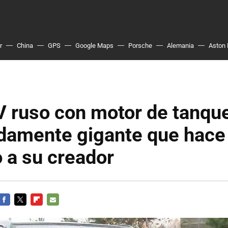
r
China
GPS
Google Maps
Porsche
Alemania
Aston 
 ruso con motor de tanque
damente gigante que hace
 a su creador
FACEBOOK
TWITTER
FLIPBOARD
E-
MAIL