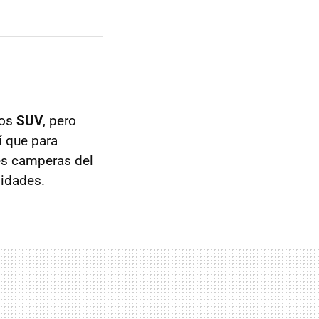
los
SUV
, pero
í que para
es camperas del
sidades.