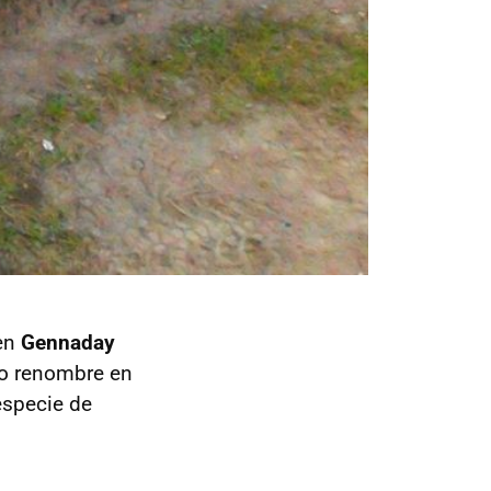
 en
Gennaday
to renombre en
especie de