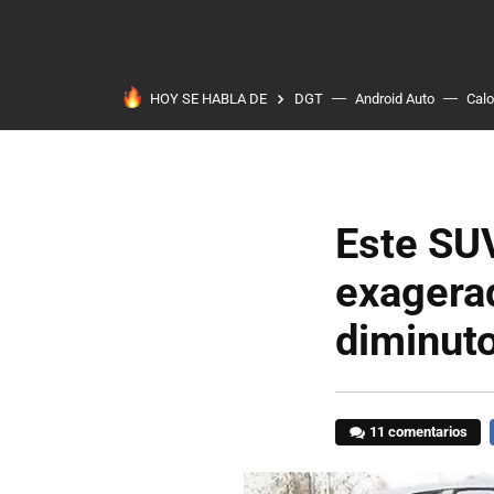
HOY SE HABLA DE
DGT
Android Auto
Calo
Este SUV
exagera
diminuto
11 comentarios