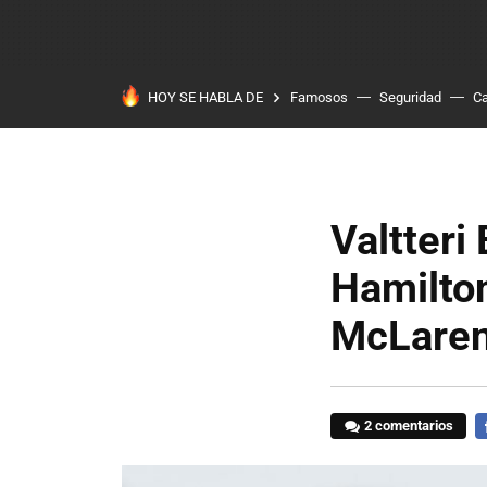
HOY SE HABLA DE
Famosos
Seguridad
Ca
Valtteri 
Hamilton
McLaren
2 comentarios
F