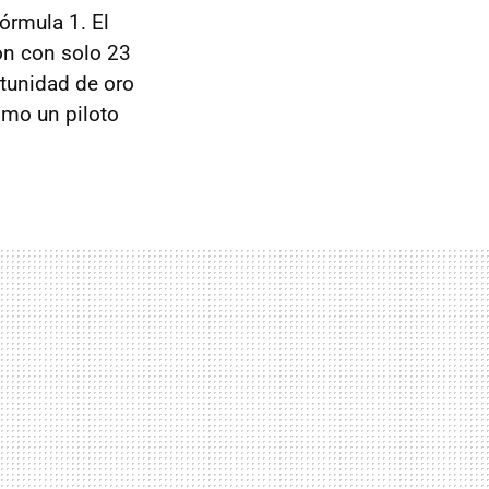
órmula 1. El
ón con solo 23
rtunidad de oro
omo un piloto