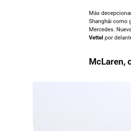
Más decepcionan
Shanghái como gr
Mercedes. Nuevam
Vettel
por delant
McLaren, c