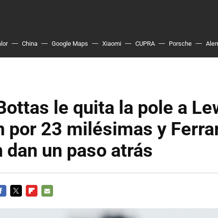
lor
China
Google Maps
Xiaomi
CUPRA
Porsche
Ale
Bottas le quita la pole a Le
 por 23 milésimas y Ferrar
 dan un paso atrás
ACEBOOK
TWITTER
FLIPBOARD
E-
MAIL