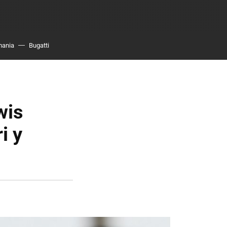
mania
Bugatti
wis
i y