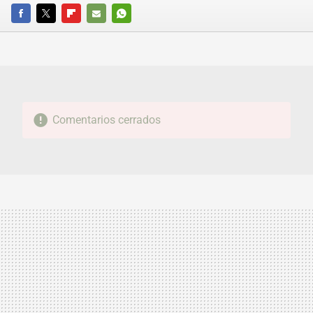
FACEBOOK
TWITTER
FLIPBOARD
E-
WHATSAPP
MAIL
Comentarios cerrados