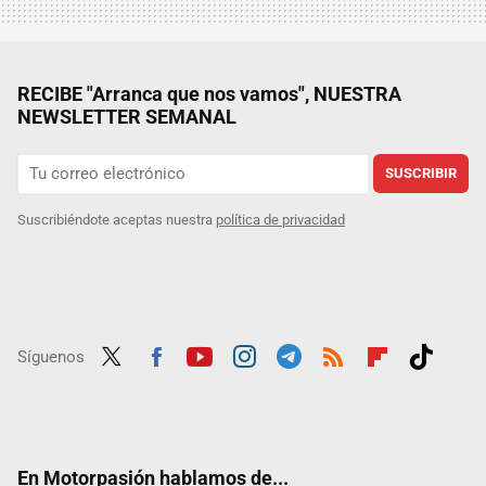
RECIBE "Arranca que nos vamos", NUESTRA
NEWSLETTER SEMANAL
SUSCRIBIR
Suscribiéndote aceptas nuestra
política de privacidad
Síguenos
Twit
Fac
Yout
Inst
Tele
RSS
Flip
Tikt
ter
ebo
ube
agra
gra
boar
ok
ok
m
m
d
En Motorpasión hablamos de...