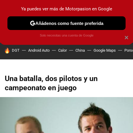
Ya puedes ver más de Motorpasion en Google
PRUEBAS
COCHES ELÉCTRICOS
OBSERVATORIO
F1
Añádenos como fuente preferida
Solo necesitas una cuenta de Google
×
HOY SE HABLA DE
DGT
Android Auto
Calor
China
Google Maps
Pors
Una batalla, dos pilotos y un
campeonato en juego