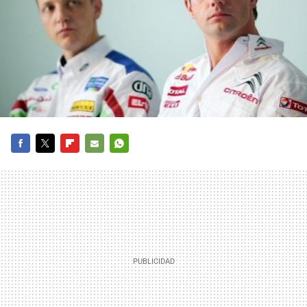
FACEBOOK
TWITTER
FLIPBOARD
E-
WHATSAPP
MAIL