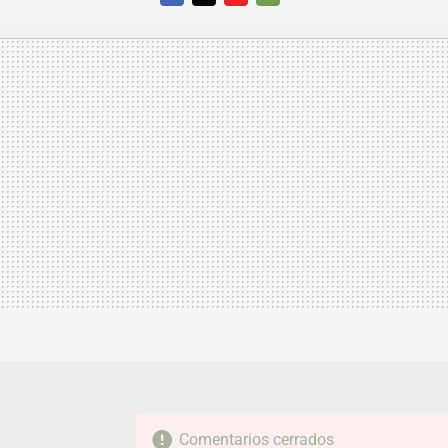
FACEBOOK
TWITTER
FLIPBOARD
E-
MAIL
Comentarios cerrados