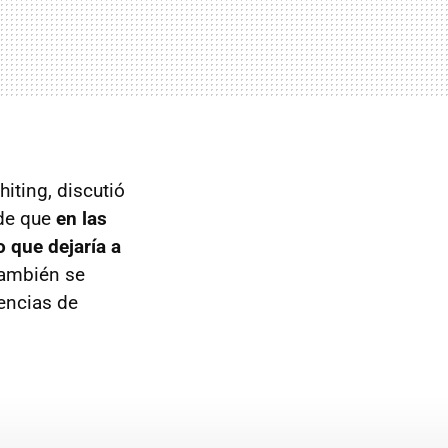
hiting, discutió
 de que
en las
o que dejaría a
también se
encias de