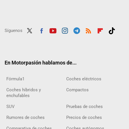
Síguenos
Twit
Fac
Yout
Inst
Tele
RSS
Flip
Tikt
ter
ebo
ube
agra
gra
boar
ok
ok
m
m
d
En Motorpasión hablamos de...
Fórmula1
Coches eléctricos
Coches híbridos y
Compactos
enchufables
SUV
Pruebas de coches
Rumores de coches
Precios de coches
Comparativa de coches
Coches autónomos