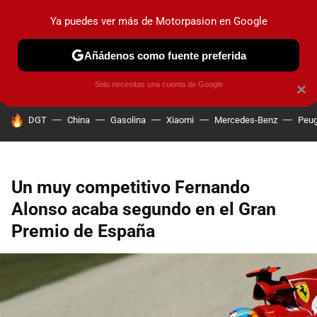
Ya puedes ver más de Motorpasion en Google
PRUEBAS
COCHES ELÉCTRICOS
OBSERVATORIO
F1
Añádenos como fuente preferida
Solo necesitas una cuenta de Google
×
HOY SE HABLA DE
DGT
China
Gasolina
Xiaomi
Mercedes-Benz
Peug
Un muy competitivo Fernando
Alonso acaba segundo en el Gran
Premio de España