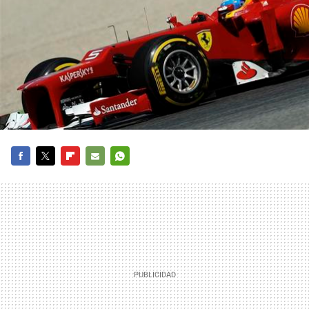
FACEBOOK
TWITTER
FLIPBOARD
E-
WHATSAPP
MAIL