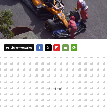
Sin comentarios
FACEBOOK
TWITTER
FLIPBOARD
E-
WHATSAPP
MAIL