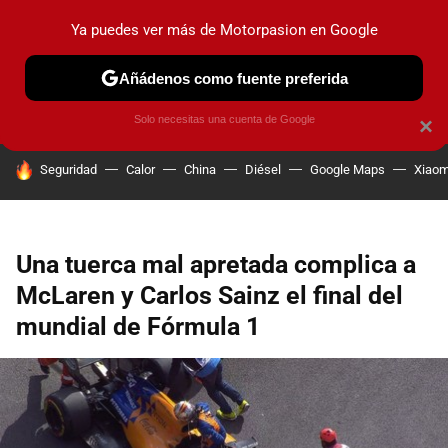
Ya puedes ver más de Motorpasion en Google
PRUEBAS
COCHES ELÉCTRICOS
OBSERVATORIO
F1
Añádenos como fuente preferida
Solo necesitas una cuenta de Google
×
HOY SE HABLA DE
Seguridad
Calor
China
Diésel
Google Maps
Xiaom
Una tuerca mal apretada complica a
McLaren y Carlos Sainz el final del
mundial de Fórmula 1