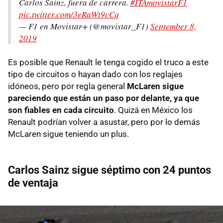
Carlos Sainz, fuera de carrera.
#ITAmovistarF1
pic.twitter.com/3eRaWt9cCq
— F1 en Movistar+ (@movistar_F1)
September 8,
2019
Es posible que Renault le tenga cogido el truco a este
tipo de circuitos o hayan dado con los reglajes
idóneos, pero por regla general
McLaren sigue
pareciendo que están un paso por delante, ya que
son fiables en cada circuito
. Quizá en México los
Renault podrían volver a asustar, pero por lo demás
McLaren sigue teniendo un plus.
Carlos Sainz sigue séptimo con 24 puntos
de ventaja