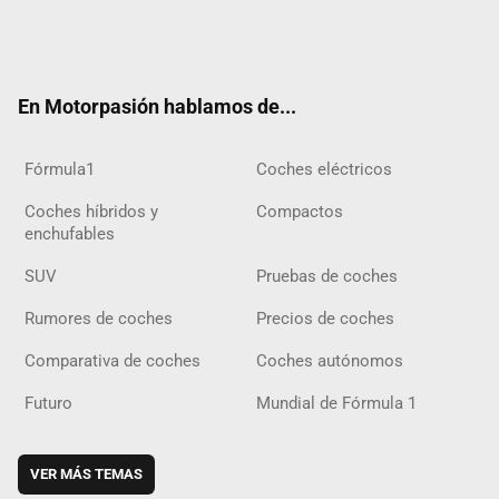
Twit
Fac
Yout
Inst
Tele
RSS
Flip
Tikt
ter
ebo
ube
agra
gra
boar
ok
ok
m
m
d
En Motorpasión hablamos de...
Fórmula1
Coches eléctricos
Coches híbridos y
Compactos
enchufables
SUV
Pruebas de coches
Rumores de coches
Precios de coches
Comparativa de coches
Coches autónomos
Futuro
Mundial de Fórmula 1
VER MÁS TEMAS