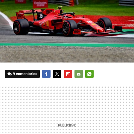
9 comentarios
FACEBOOK
TWITTER
FLIPBOARD
E-
WHATSAPP
MAIL