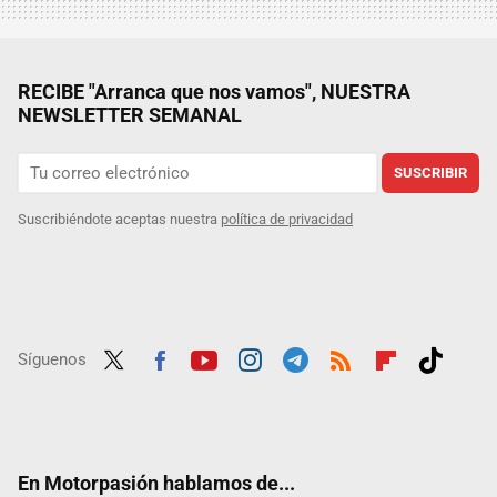
RECIBE "Arranca que nos vamos", NUESTRA
NEWSLETTER SEMANAL
SUSCRIBIR
Suscribiéndote aceptas nuestra
política de privacidad
Síguenos
Twit
Fac
Yout
Inst
Tele
RSS
Flip
Tikt
ter
ebo
ube
agra
gra
boar
ok
ok
m
m
d
En Motorpasión hablamos de...