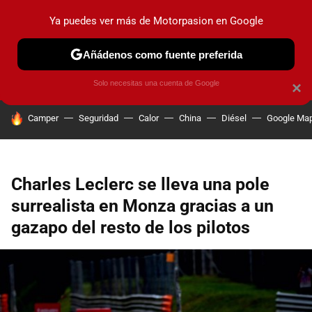
Ya puedes ver más de Motorpasion en Google
PRUEBAS
COCHES ELÉCTRICOS
OBSERVATORIO
F1
Añádenos como fuente preferida
Solo necesitas una cuenta de Google
×
HOY SE HABLA DE
Camper
Seguridad
Calor
China
Diésel
Google Ma
Charles Leclerc se lleva una pole
surrealista en Monza gracias a un
gazapo del resto de los pilotos