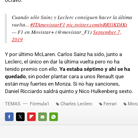
Cuando sólo Sainz y Leclerc consiguen hacer la última
vuelta...
#ITAmovistarF1
pic.twitter.com/nRRSlKDIKt
— F1 en Movistar+ (@movistar_F1)
September 7,
2019
Y por último McLaren. Carlos Sainz ha sido, junto a
Leclerc, el único en dar la última vuelta pero no ha
tenido premio con ello.
Ya estaba séptimo y ahí se ha
quedado
, sin poder plantar cara a unos Renault que
están muy fuertes en Monza. Si no hay sanciones,
Daniel Ricciardo saldrá quinto y Nico Hulkenberg sexto.
TEMAS
Fórmula1
Charles Leclerc
Ferrari
Mon
FACEBOOK
TWITTER
FLIPBOARD
E-
WHATSAPP
MAIL