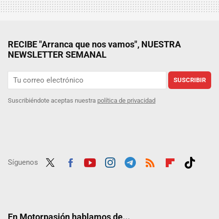
RECIBE "Arranca que nos vamos", NUESTRA
NEWSLETTER SEMANAL
SUSCRIBIR
Suscribiéndote aceptas nuestra
política de privacidad
Síguenos
Twit
Fac
Yout
Inst
Tele
RSS
Flip
Tikt
ter
ebo
ube
agra
gra
boar
ok
ok
m
m
d
En Motorpasión hablamos de...