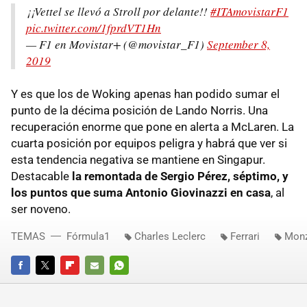
¡¡Vettel se llevó a Stroll por delante!!
#ITAmovistarF1
pic.twitter.com/1fprdVT1Hn
— F1 en Movistar+ (@movistar_F1)
September 8,
2019
Y es que los de Woking apenas han podido sumar el
punto de la décima posición de Lando Norris. Una
recuperación enorme que pone en alerta a McLaren. La
cuarta posición por equipos peligra y habrá que ver si
esta tendencia negativa se mantiene en Singapur.
Destacable
la remontada de Sergio Pérez, séptimo, y
los puntos que suma Antonio Giovinazzi en casa
, al
ser noveno.
TEMAS
Fórmula1
Charles Leclerc
Ferrari
Mon
FACEBOOK
TWITTER
FLIPBOARD
E-
WHATSAPP
MAIL