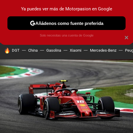
Ya puedes ver más de Motorpasion en Google
PRUEBAS
COCHES ELÉCTRICOS
OBSERVATORIO
F1
Añádenos como fuente preferida
Solo necesitas una cuenta de Google
×
HOY SE HABLA DE
DGT
China
Gasolina
Xiaomi
Mercedes-Benz
Peug