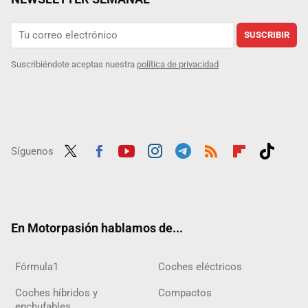
SUSCRIBIR
Suscribiéndote aceptas nuestra
política de privacidad
Síguenos
Twit
Fac
Yout
Inst
Tele
RSS
Flip
Tikt
ter
ebo
ube
agra
gra
boar
ok
ok
m
m
d
En Motorpasión hablamos de...
Fórmula1
Coches eléctricos
Coches híbridos y
Compactos
enchufables