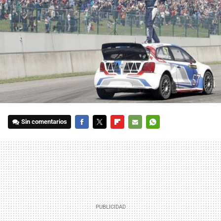
Sin comentarios
FACEBOOK
TWITTER
FLIPBOARD
E-
WHATSAPP
MAIL