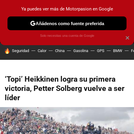
Ya puedes ver más de Motorpasion en Google
MENÚ
NUEVO
Añádenos como fuente preferida
PRUEBAS
COCHES ELÉCTRICOS
OBSERVATORIO
F1
Solo necesitas una cuenta de Google
×
HOY SE HABLA DE
Seguridad
Calor
China
Gasolina
GPS
BMW
F
‘Topi’ Heikkinen logra su primera
victoria, Petter Solberg vuelve a ser
líder