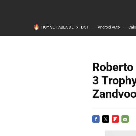
HOY SE HABLA DE
DGT
Android Auto
Calo
Roberto 
3 Trophy
Zandvoo
FACEBOOK
TWITTER
FLIPBOARD
E-
MAIL