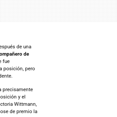
después de una
 compañero de
e fue
a posición, pero
dente.
tía precisamente
osición y el
ictoria Wittmann,
ose de premio la