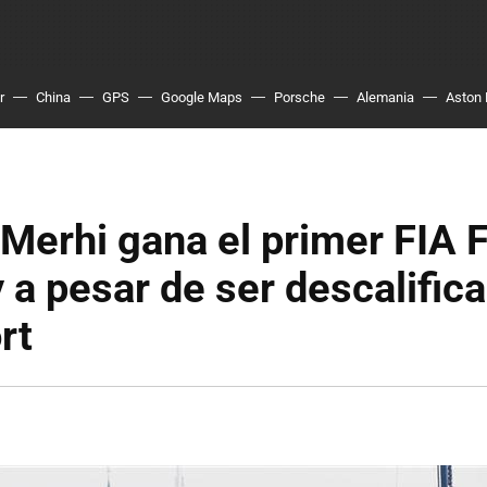
r
China
GPS
Google Maps
Porsche
Alemania
Aston 
Merhi gana el primer FIA 
 a pesar de ser descalific
rt