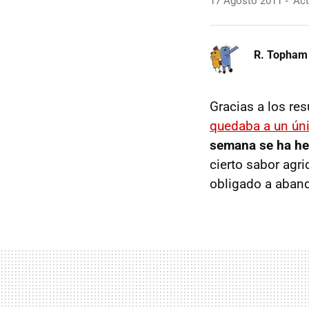
17 Agosto 2011
Act
R. Topham
Gracias a los re
quedaba a un úni
semana se ha hec
cierto sabor agr
obligado a aban