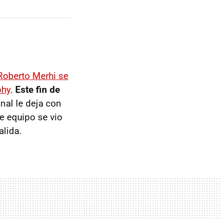
Roberto Merhi se
phy
.
Este fin de
inal le deja con
e equipo se vio
lida.