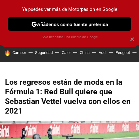
Ya puedes ver más de Motorpasion en Google
PRUEBAS
COCHES ELÉCTRICOS
OBSERVATORIO
F1
Añádenos como fuente preferida
Solo necesitas una cuenta de Google
×
HOY SE HABLA DE
Camper
Seguridad
Calor
China
Audi
Peugeot
Los regresos están de moda en la
Fórmula 1: Red Bull quiere que
Sebastian Vettel vuelva con ellos en
2021