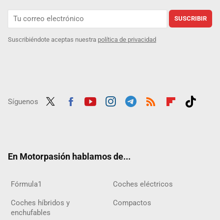
SUSCRIBIR
Suscribiéndote aceptas nuestra
política de privacidad
Síguenos
Twit
Fac
Yout
Inst
Tele
RSS
Flip
Tikt
ter
ebo
ube
agra
gra
boar
ok
ok
m
m
d
En Motorpasión hablamos de...
Fórmula1
Coches eléctricos
Coches híbridos y
Compactos
enchufables