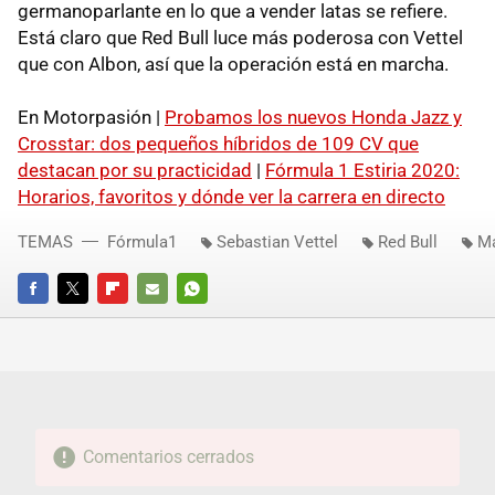
germanoparlante en lo que a vender latas se refiere.
Está claro que Red Bull luce más poderosa con Vettel
que con Albon, así que la operación está en marcha.
En Motorpasión |
Probamos los nuevos Honda Jazz y
Crosstar: dos pequeños híbridos de 109 CV que
destacan por su practicidad
|
Fórmula 1 Estiria 2020:
Horarios, favoritos y dónde ver la carrera en directo
TEMAS
Fórmula1
Sebastian Vettel
Red Bull
Ma
FACEBOOK
TWITTER
FLIPBOARD
E-
WHATSAPP
MAIL
Comentarios cerrados