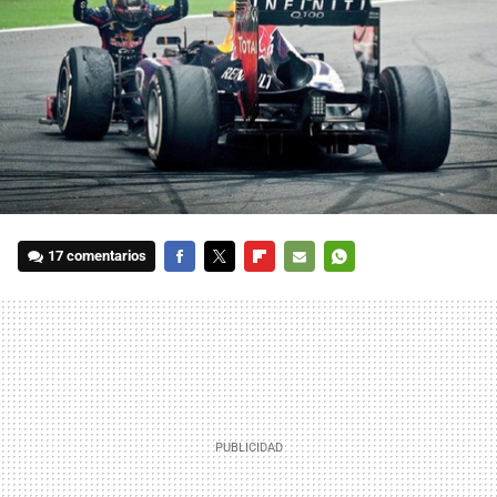
17 comentarios
FACEBOOK
TWITTER
FLIPBOARD
E-
WHATSAPP
MAIL