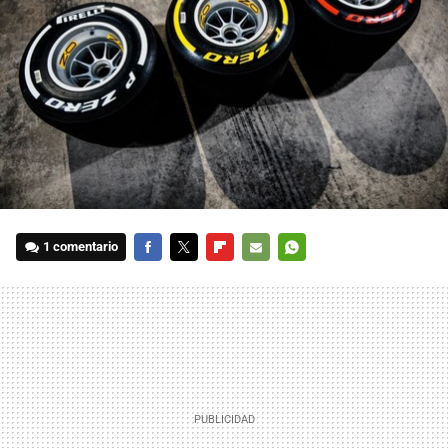
1 comentario
FACEBOOK
TWITTER
FLIPBOARD
E-
WHATSAPP
MAIL