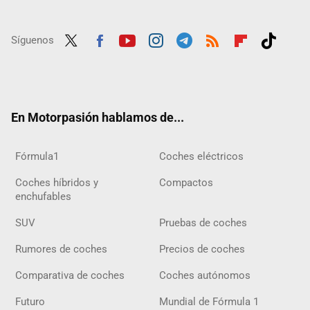
Síguenos
Twit
Fac
Yout
Inst
Tele
RSS
Flip
Tikt
ter
ebo
ube
agra
gra
boar
ok
ok
m
m
d
En Motorpasión hablamos de...
Fórmula1
Coches eléctricos
Coches híbridos y
Compactos
enchufables
SUV
Pruebas de coches
Rumores de coches
Precios de coches
Comparativa de coches
Coches autónomos
Futuro
Mundial de Fórmula 1