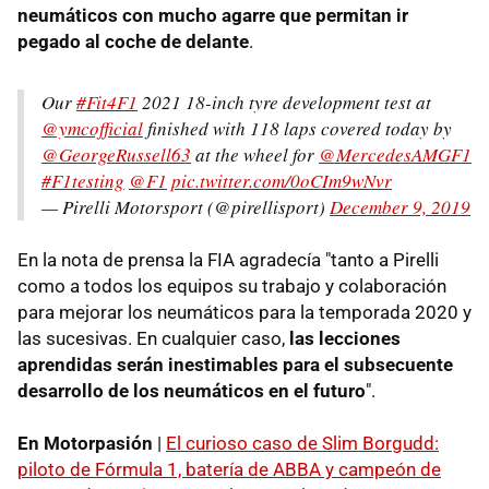
neumáticos con mucho agarre que permitan ir
pegado al coche de delante
.
Our
#Fit4F1
2021 18-inch tyre development test at
@ymcofficial
finished with 118 laps covered today by
@GeorgeRussell63
at the wheel for
@MercedesAMGF1
#F1testing
@F1
pic.twitter.com/0oCIm9wNvr
— Pirelli Motorsport (@pirellisport)
December 9, 2019
En la nota de prensa la FIA agradecía "tanto a Pirelli
como a todos los equipos su trabajo y colaboración
para mejorar los neumáticos para la temporada 2020 y
las sucesivas. En cualquier caso,
las lecciones
aprendidas serán inestimables para el subsecuente
desarrollo de los neumáticos en el futuro
".
En Motorpasión
|
El curioso caso de Slim Borgudd:
piloto de Fórmula 1, batería de ABBA y campeón de