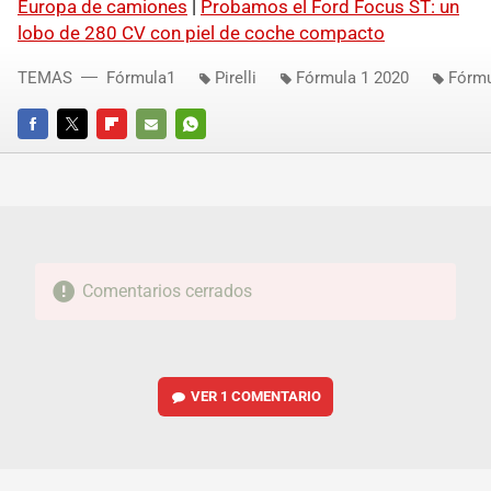
Europa de camiones
|
Probamos el Ford Focus ST: un
lobo de 280 CV con piel de coche compacto
TEMAS
Fórmula1
Pirelli
Fórmula 1 2020
Fórmu
FACEBOOK
TWITTER
FLIPBOARD
E-
WHATSAPP
MAIL
Comentarios cerrados
VER
1 COMENTARIO