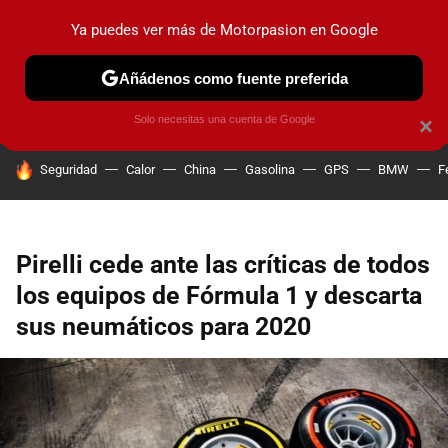
Ya puedes ver más de Motorpasion en Google
PRUEBAS
COCHES ELÉCTRICOS
OBSERVATORIO
F1
Añádenos como fuente preferida
Solo necesitas una cuenta de Google
×
HOY SE HABLA DE
Seguridad
Calor
China
Gasolina
GPS
BMW
F
Pirelli cede ante las críticas de todos
los equipos de Fórmula 1 y descarta
sus neumáticos para 2020