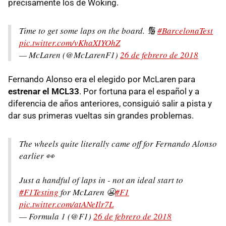
precisamente los de Woking.
Time to get some laps on the board. 🔢
#BarcelonaTest
pic.twitter.com/vKhaXIYOhZ
— McLaren (@McLarenF1)
26 de febrero de 2018
Fernando Alonso era el elegido por McLaren para
estrenar el MCL33
. Por fortuna para el español y a
diferencia de años anteriores, consiguió salir a pista y
dar sus primeras vueltas sin grandes problemas.
The wheels quite literally came off for Fernando Alonso
earlier 👀
Just a handful of laps in - not an ideal start to
#F1Testing
for McLaren 😬
#F1
pic.twitter.com/atANeIlr7L
— Formula 1 (@F1)
26 de febrero de 2018