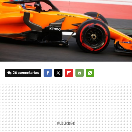
26 comentarios
FACEBOOK
TWITTER
FLIPBOARD
E-
WHATSAPP
MAIL