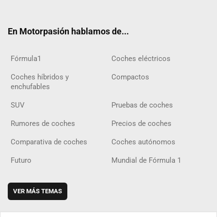
ter
ebo
ube
agra
gra
boar
ok
ok
m
m
d
En Motorpasión hablamos de...
Fórmula1
Coches eléctricos
Coches híbridos y
Compactos
enchufables
SUV
Pruebas de coches
Rumores de coches
Precios de coches
Comparativa de coches
Coches autónomos
Futuro
Mundial de Fórmula 1
VER MÁS TEMAS