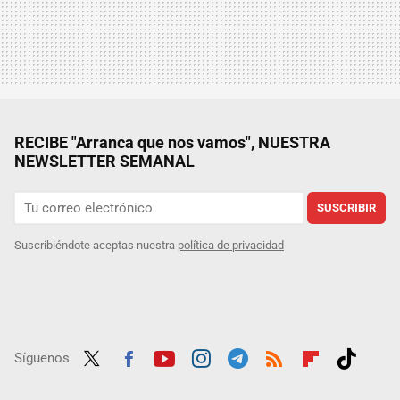
RECIBE "Arranca que nos vamos", NUESTRA
NEWSLETTER SEMANAL
SUSCRIBIR
Suscribiéndote aceptas nuestra
política de privacidad
Síguenos
Twit
Fac
Yout
Inst
Tele
RSS
Flip
Tikt