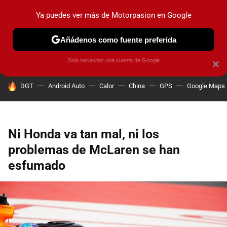
Ya puedes ver más de Motorpasion en Google
PRUEBAS
COCHES ELÉCTRICOS
OBSERVATORIO
F1
Añádenos como fuente preferida
Solo necesitas una cuenta de Google
×
HOY SE HABLA DE
DGT
Android Auto
Calor
China
GPS
Google Maps
Ni Honda va tan mal, ni los
problemas de McLaren se han
esfumado