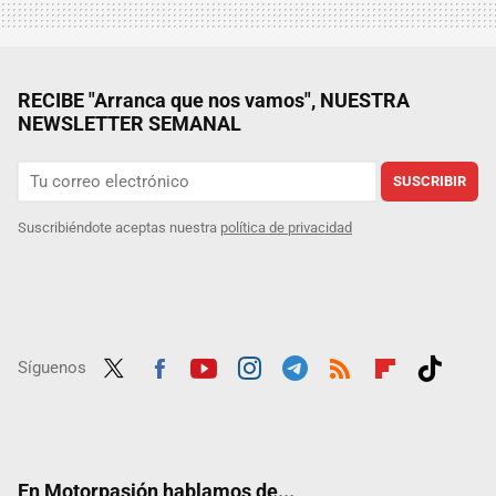
RECIBE "Arranca que nos vamos", NUESTRA
NEWSLETTER SEMANAL
SUSCRIBIR
Suscribiéndote aceptas nuestra
política de privacidad
Síguenos
Twit
Fac
Yout
Inst
Tele
RSS
Flip
Tikt
ter
ebo
ube
agra
gra
boar
ok
ok
m
m
d
En Motorpasión hablamos de...