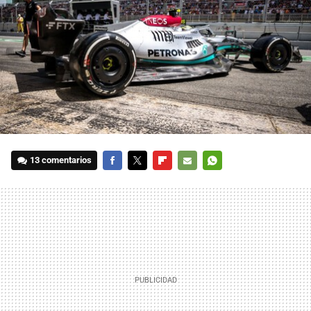
13 comentarios
FACEBOOK
TWITTER
FLIPBOARD
E-
WHATSAPP
MAIL