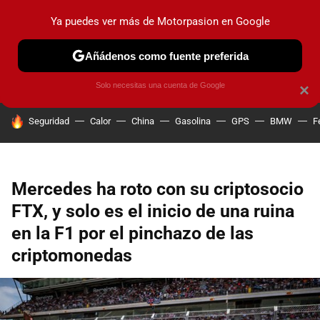
Ya puedes ver más de Motorpasion en Google
PRUEBAS
COCHES ELÉCTRICOS
OBSERVATORIO
F1
Añádenos como fuente preferida
Solo necesitas una cuenta de Google
×
HOY SE HABLA DE
Seguridad
Calor
China
Gasolina
GPS
BMW
F
Mercedes ha roto con su criptosocio
FTX, y solo es el inicio de una ruina
en la F1 por el pinchazo de las
criptomonedas