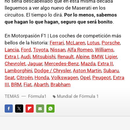
no sería descabellado que en esta misma década
lleguemos a ver algo nuevo de Maserati en los
circuitos. El tiempo lo dirá.
Por lo menos, sabemos
que hagan lo que hagan, seguro que será bonito
.
En Motorpasión F1 | Los coches de competición más
bellos de la historia:
Ferrari
,
McLaren
,
Lotus
,
Porsche
,
Lancia
,
Ford
,
Toyota
,
Nissan
,
Alfa Romeo
,
Williams
,
Extra I
,
Audi
,
Mitsubishi
,
Renault
,
Alpine
,
BMW
,
Ligier
,
Chevrolet
,
Jaguar
,
Mercedes-Benz
,
Mazda
,
Extra II
,
Lamborghini
,
Dodge / Chrysler
,
Aston Martin
,
Subaru
,
Seat
,
Citroën
,
Honda
,
Volkswagen
,
Opel
,
Peugeot
,
Extra
III
,
BRM
,
Fiat
,
Abarth
,
Brabham
TEMAS
Fórmula1
Mundial de Fórmula 1
FACEBOOK
TWITTER
FLIPBOARD
E-
WHATSAPP
MAIL