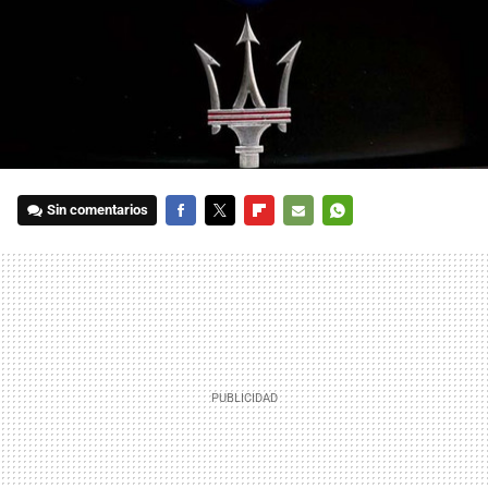
Sin comentarios
FACEBOOK
TWITTER
FLIPBOARD
E-
WHATSAPP
MAIL