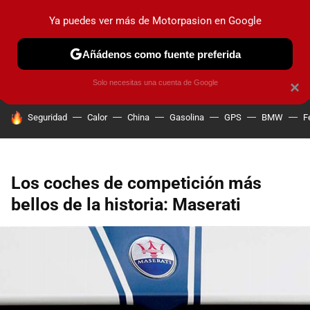
Ya puedes ver más de Motorpasion en Google
PRUEBAS
COCHES ELÉCTRICOS
OBSERVATORIO
F1
Añádenos como fuente preferida
Solo necesitas una cuenta de Google
×
HOY SE HABLA DE
Seguridad
Calor
China
Gasolina
GPS
BMW
F
Los coches de competición más
bellos de la historia: Maserati