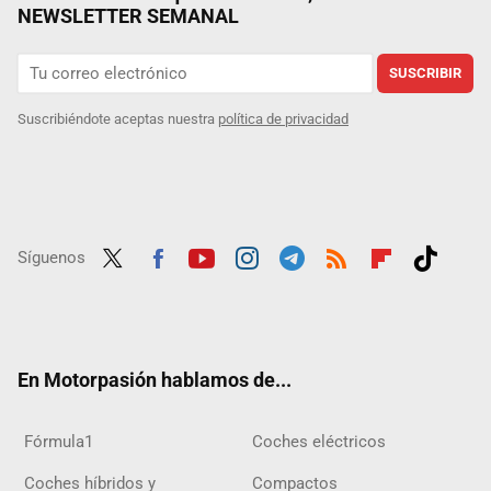
NEWSLETTER SEMANAL
SUSCRIBIR
Suscribiéndote aceptas nuestra
política de privacidad
Síguenos
Twit
Fac
Yout
Inst
Tele
RSS
Flip
Tikt
ter
ebo
ube
agra
gra
boar
ok
ok
m
m
d
En Motorpasión hablamos de...
Fórmula1
Coches eléctricos
Coches híbridos y
Compactos