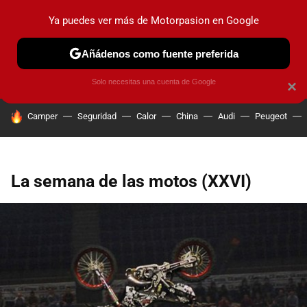
Ya puedes ver más de Motorpasion en Google
PRUEBAS
COCHES ELÉCTRICOS
OBSERVATORIO
F1
Añádenos como fuente preferida
Solo necesitas una cuenta de Google
×
HOY SE HABLA DE
Camper
Seguridad
Calor
China
Audi
Peugeot
La semana de las motos (XXVI)