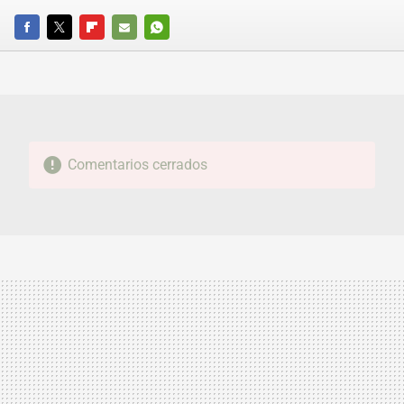
FACEBOOK
TWITTER
FLIPBOARD
E-
WHATSAPP
MAIL
Comentarios cerrados