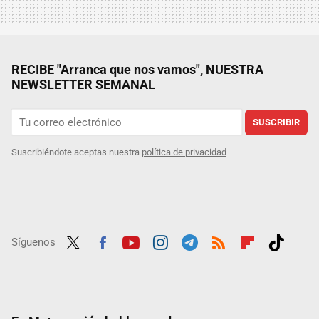
RECIBE "Arranca que nos vamos", NUESTRA
NEWSLETTER SEMANAL
SUSCRIBIR
Suscribiéndote aceptas nuestra
política de privacidad
Síguenos
Twit
Fac
Yout
Inst
Tele
RSS
Flip
Tikt
ter
ebo
ube
agra
gra
boar
ok
ok
m
m
d