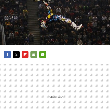
FACEBOOK
TWITTER
FLIPBOARD
E-
WHATSAPP
MAIL