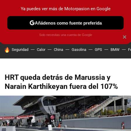
Ya puedes ver más de Motorpasion en Google
PRUEBAS
COCHES ELÉCTRICOS
OBSERVATORIO
F1
Añádenos como fuente preferida
Solo necesitas una cuenta de Google
×
HOY SE HABLA DE
Seguridad
Calor
China
Gasolina
GPS
BMW
F
HRT queda detrás de Marussia y
Narain Karthikeyan fuera del 107%