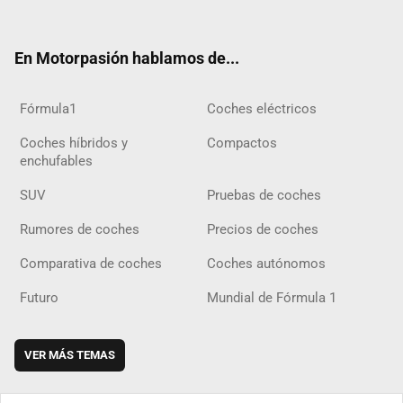
ter
ebo
ube
agra
gra
boar
ok
ok
m
m
d
En Motorpasión hablamos de...
Fórmula1
Coches eléctricos
Coches híbridos y
Compactos
enchufables
SUV
Pruebas de coches
Rumores de coches
Precios de coches
Comparativa de coches
Coches autónomos
Futuro
Mundial de Fórmula 1
VER MÁS TEMAS