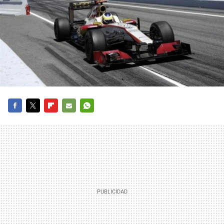
FACEBOOK
TWITTER
FLIPBOARD
E-
WHATSAPP
MAIL