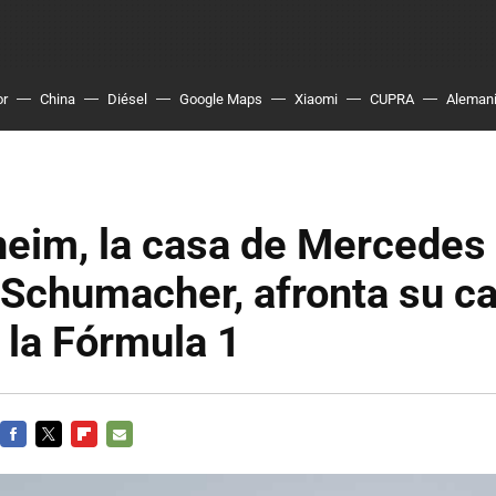
or
China
Diésel
Google Maps
Xiaomi
CUPRA
Aleman
eim, la casa de Mercedes
Schumacher, afronta su ca
 la Fórmula 1
FACEBOOK
TWITTER
FLIPBOARD
E-
MAIL