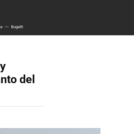
ia
Bugatti
 y
nto del