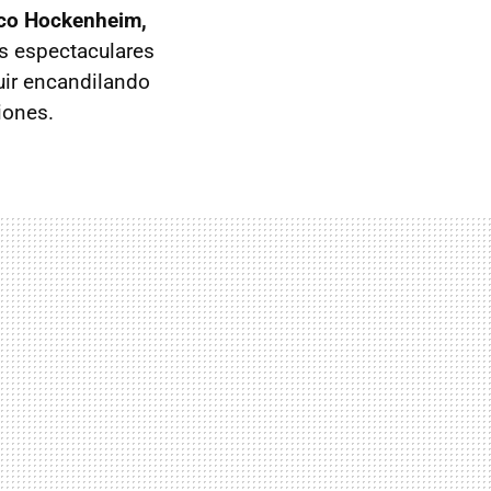
ico Hockenheim,
as espectaculares
guir encandilando
iones.