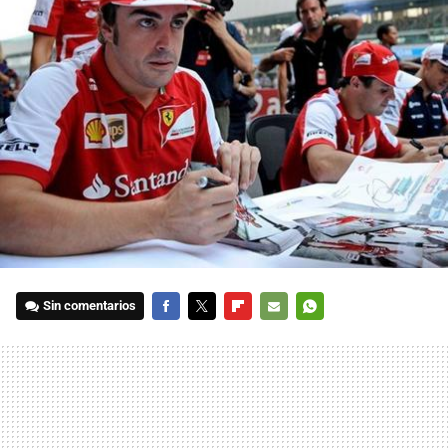
Sin comentarios
FACEBOOK
TWITTER
FLIPBOARD
E-
WHATSAPP
MAIL