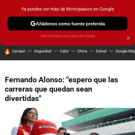
Ya puedes ver más de Motorpasion en Google
PRUEBAS
COCHES ELÉCTRICOS
OBSERVATORIO
F1
Añádenos como fuente preferida
Solo necesitas una cuenta de Google
×
HOY SE HABLA DE
Camper
Seguridad
Calor
China
Diésel
Google Ma
Fernando Alonso: "espero que las
carreras que quedan sean
divertidas"