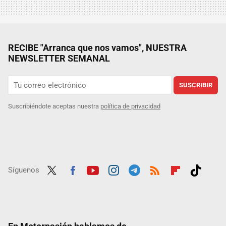
RECIBE "Arranca que nos vamos", NUESTRA
NEWSLETTER SEMANAL
SUSCRIBIR
Suscribiéndote aceptas nuestra
política de privacidad
Síguenos
Twit
Fac
Yout
Inst
Tele
RSS
Flip
Tikt
ter
ebo
ube
agra
gra
boar
ok
ok
m
m
d