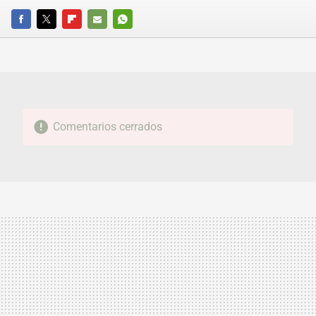
FACEBOOK
TWITTER
FLIPBOARD
E-
WHATSAPP
MAIL
Comentarios cerrados