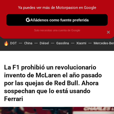
Ya puedes ver más de Motorpasion en Google
PRUEBAS
COCHES ELÉCTRICOS
OBSERVATORIO
F1
Añádenos como fuente preferida
Solo necesitas una cuenta de Google
×
HOY SE HABLA DE
DGT
China
Diésel
Gasolina
Xiaomi
Mercedes-Be
La F1 prohibió un revolucionario
invento de McLaren el año pasado
por las quejas de Red Bull. Ahora
sospechan que lo está usando
Ferrari