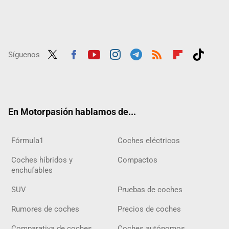
Síguenos
Twit
Fac
Yout
Inst
Tele
RSS
Flip
Tikt
ter
ebo
ube
agra
gra
boar
ok
ok
m
m
d
En Motorpasión hablamos de...
Fórmula1
Coches eléctricos
Coches híbridos y
Compactos
enchufables
SUV
Pruebas de coches
Rumores de coches
Precios de coches
Comparativa de coches
Coches autónomos