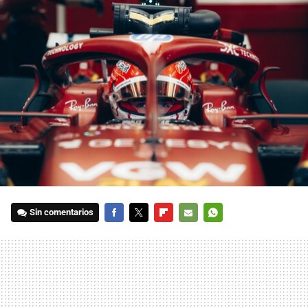
Sin comentarios
FACEBOOK
TWITTER
FLIPBOARD
E-
WHATSAPP
MAIL