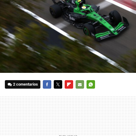
2 comentarios
FACEBOOK
TWITTER
FLIPBOARD
E-
WHATSAPP
MAIL