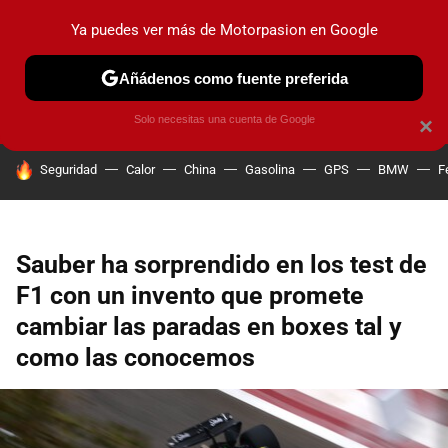
Ya puedes ver más de Motorpasion en Google
PRUEBAS
COCHES ELÉCTRICOS
OBSERVATORIO
F1
Añádenos como fuente preferida
Solo necesitas una cuenta de Google
×
HOY SE HABLA DE
Seguridad
Calor
China
Gasolina
GPS
BMW
F
Sauber ha sorprendido en los test de
F1 con un invento que promete
cambiar las paradas en boxes tal y
como las conocemos