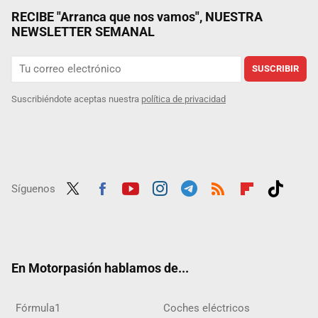
RECIBE "Arranca que nos vamos", NUESTRA
NEWSLETTER SEMANAL
SUSCRIBIR
Suscribiéndote aceptas nuestra
política de privacidad
Síguenos
Twit
Fac
Yout
Inst
Tele
RSS
Flip
Tikt
ter
ebo
ube
agra
gra
boar
ok
ok
m
m
d
En Motorpasión hablamos de...
Fórmula1
Coches eléctricos