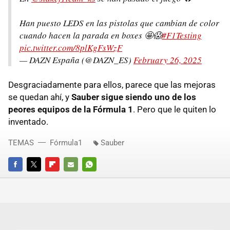
Han puesto LEDS en las pistolas que cambian de color
cuando hacen la parada en boxes 🤩😱
#F1Testing
pic.twitter.com/8plKgFsWzF
— DAZN España (@DAZN_ES)
February 26, 2025
Desgraciadamente para ellos, parece que las mejoras
se quedan ahí, y
Sauber sigue siendo uno de los
peores equipos de la Fórmula 1
. Pero que le quiten lo
inventado.
TEMAS
Fórmula1
Sauber
FACEBOOK
TWITTER
FLIPBOARD
E-
WHATSAPP
MAIL