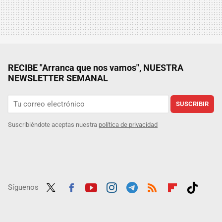
RECIBE "Arranca que nos vamos", NUESTRA
NEWSLETTER SEMANAL
SUSCRIBIR
Suscribiéndote aceptas nuestra
política de privacidad
Síguenos
Twit
Fac
Yout
Inst
Tele
RSS
Flip
Tikt
ter
ebo
ube
agra
gra
boar
ok