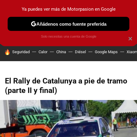
Ya puedes ver más de Motorpasion en Google
PRUEBAS
COCHES ELÉCTRICOS
OBSERVATORIO
F1
Añádenos como fuente preferida
Solo necesitas una cuenta de Google
×
HOY SE HABLA DE
Seguridad
Calor
China
Diésel
Google Maps
Xiaom
El Rally de Catalunya a pie de tramo
(parte II y final)