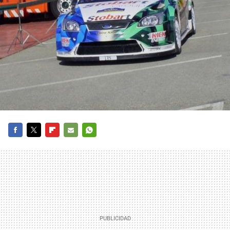
FACEBOOK
TWITTER
FLIPBOARD
E-
WHATSAPP
MAIL