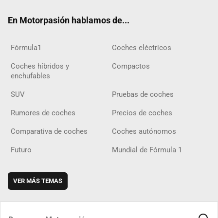
ok
m
m
d
En Motorpasión hablamos de...
Fórmula1
Coches eléctricos
Coches híbridos y
Compactos
enchufables
SUV
Pruebas de coches
Rumores de coches
Precios de coches
Comparativa de coches
Coches autónomos
Futuro
Mundial de Fórmula 1
VER MÁS TEMAS