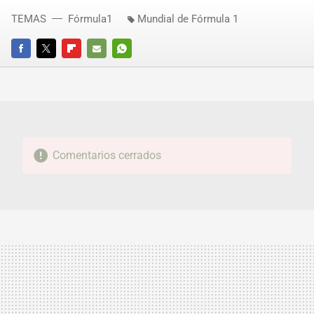
TEMAS
Fórmula1
Mundial de Fórmula 1
FACEBOOK
TWITTER
FLIPBOARD
E-
WHATSAPP
MAIL
Comentarios cerrados