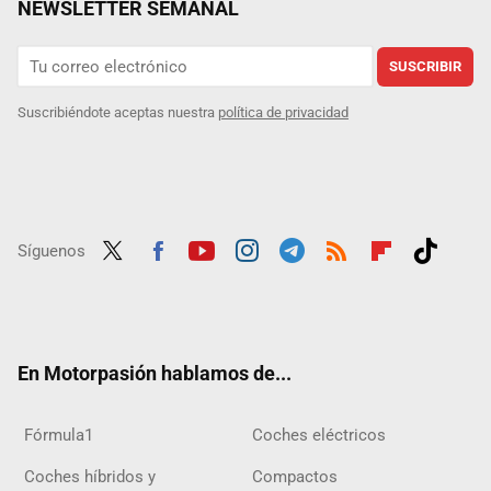
NEWSLETTER SEMANAL
SUSCRIBIR
Suscribiéndote aceptas nuestra
política de privacidad
Síguenos
Twit
Fac
Yout
Inst
Tele
RSS
Flip
Tikt
ter
ebo
ube
agra
gra
boar
ok
ok
m
m
d
En Motorpasión hablamos de...
Fórmula1
Coches eléctricos
Coches híbridos y
Compactos