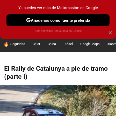
Ya puedes ver más de Motorpasion en Google
PRUEBAS
COCHES ELÉCTRICOS
OBSERVATORIO
F1
Añádenos como fuente preferida
Solo necesitas una cuenta de Google
×
HOY SE HABLA DE
Seguridad
Calor
China
Diésel
Google Maps
Xiaom
El Rally de Catalunya a pie de tramo
(parte I)