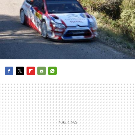
FACEBOOK
TWITTER
FLIPBOARD
E-
WHATSAPP
MAIL