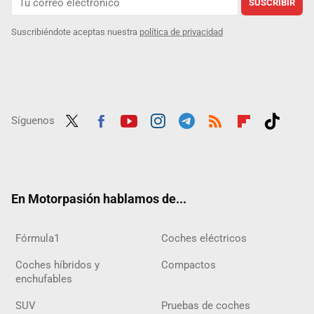
SUSCRIBIR
Suscribiéndote aceptas nuestra
política de privacidad
Síguenos
Twit
Fac
Yout
Inst
Tele
RSS
Flip
Tikt
ter
ebo
ube
agra
gra
boar
ok
ok
m
m
d
En Motorpasión hablamos de...
Fórmula1
Coches eléctricos
Coches híbridos y
Compactos
enchufables
SUV
Pruebas de coches