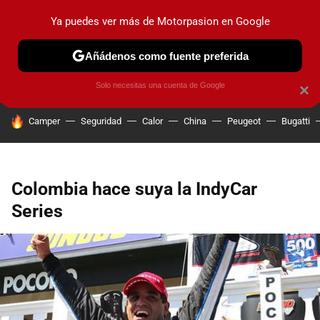
Ya puedes ver más de Motorpasion en Google
PRUEBAS
COCHES ELÉCTRICOS
OBSERVATORIO
F1
Añádenos como fuente preferida
Solo necesitas una cuenta de Google
×
HOY SE HABLA DE
Camper
Seguridad
Calor
China
Peugeot
Bugatti
Colombia hace suya la IndyCar
Series