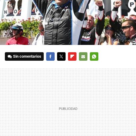
Sin comentarios
FACEBOOK
TWITTER
FLIPBOARD
E-
WHATSAPP
MAIL