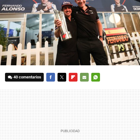
40 comentarios
FACEBOOK
TWITTER
FLIPBOARD
E-
WHATSAPP
MAIL