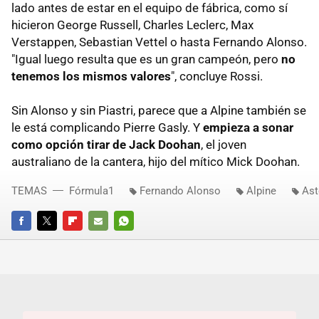
lado antes de estar en el equipo de fábrica, como sí
hicieron George Russell, Charles Leclerc, Max
Verstappen, Sebastian Vettel o hasta Fernando Alonso.
"Igual luego resulta que es un gran campeón, pero
no
tenemos los mismos valores
", concluye Rossi.
Sin Alonso y sin Piastri, parece que a Alpine también se
le está complicando Pierre Gasly. Y
empieza a sonar
como opción tirar de Jack Doohan
, el joven
australiano de la cantera, hijo del mítico Mick Doohan.
TEMAS
Fórmula1
Fernando Alonso
Alpine
Ast
FACEBOOK
TWITTER
FLIPBOARD
E-
WHATSAPP
MAIL