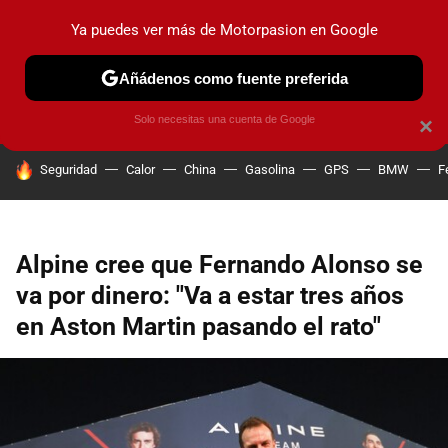
Ya puedes ver más de Motorpasion en Google
PRUEBAS
COCHES ELÉCTRICOS
OBSERVATORIO
F1
Añádenos como fuente preferida
Solo necesitas una cuenta de Google
×
HOY SE HABLA DE
Seguridad
Calor
China
Gasolina
GPS
BMW
F
Alpine cree que Fernando Alonso se
va por dinero: "Va a estar tres años
en Aston Martin pasando el rato"