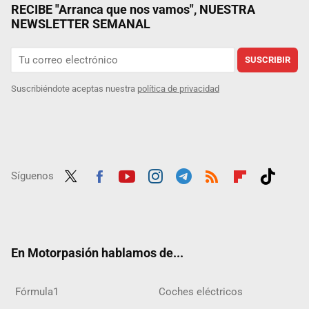
RECIBE "Arranca que nos vamos", NUESTRA
NEWSLETTER SEMANAL
SUSCRIBIR
Suscribiéndote aceptas nuestra
política de privacidad
Síguenos
Twit
Fac
Yout
Inst
Tele
RSS
Flip
Tikt
ter
ebo
ube
agra
gra
boar
ok
ok
m
m
d
En Motorpasión hablamos de...
Fórmula1
Coches eléctricos