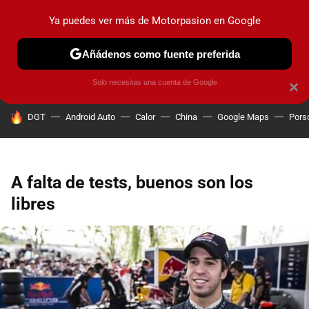
Ya puedes ver más de Motorpasion en Google
PRUEBAS
COCHES ELÉCTRICOS
OBSERVATORIO
F1
Añádenos como fuente preferida
Solo necesitas una cuenta de Google
×
HOY SE HABLA DE
DGT
Android Auto
Calor
China
Google Maps
Pors
A falta de tests, buenos son los
libres