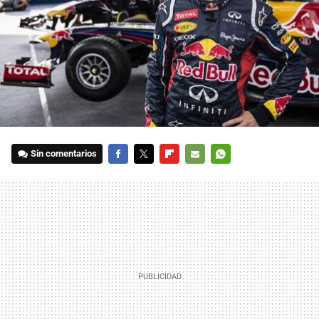
Sin comentarios
FACEBOOK
TWITTER
FLIPBOARD
E-
WHATSAPP
MAIL