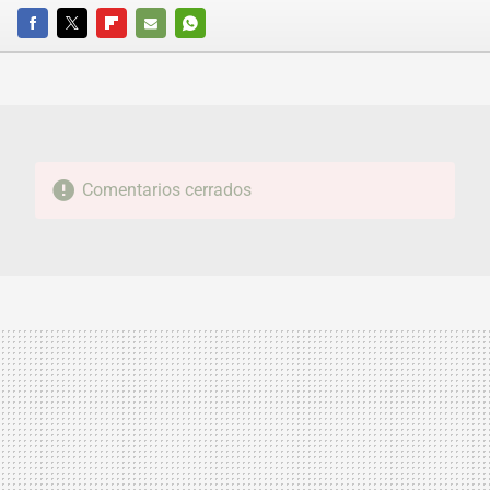
FACEBOOK
TWITTER
FLIPBOARD
E-
WHATSAPP
MAIL
Comentarios cerrados