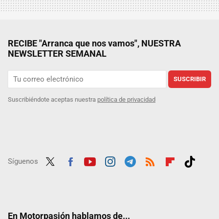
RECIBE "Arranca que nos vamos", NUESTRA
NEWSLETTER SEMANAL
SUSCRIBIR
Suscribiéndote aceptas nuestra
política de privacidad
Síguenos
Twit
Fac
Yout
Inst
Tele
RSS
Flip
Tikt
ter
ebo
ube
agra
gra
boar
ok
ok
m
m
d
En Motorpasión hablamos de...