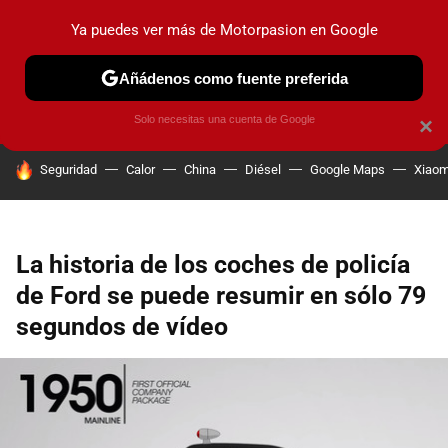
Ya puedes ver más de Motorpasion en Google
PRUEBAS
COCHES ELÉCTRICOS
OBSERVATORIO
F1
Añádenos como fuente preferida
Solo necesitas una cuenta de Google
×
HOY SE HABLA DE
Seguridad
Calor
China
Diésel
Google Maps
Xiaom
La historia de los coches de policía
de Ford se puede resumir en sólo 79
segundos de vídeo