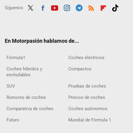
Síguenos
Twit
Fac
Yout
Inst
Tele
RSS
Flip
Tikt
ter
ebo
ube
agra
gra
boar
ok
ok
m
m
d
En Motorpasión hablamos de...
Fórmula1
Coches eléctricos
Coches híbridos y
Compactos
enchufables
SUV
Pruebas de coches
Rumores de coches
Precios de coches
Comparativa de coches
Coches autónomos
Futuro
Mundial de Fórmula 1