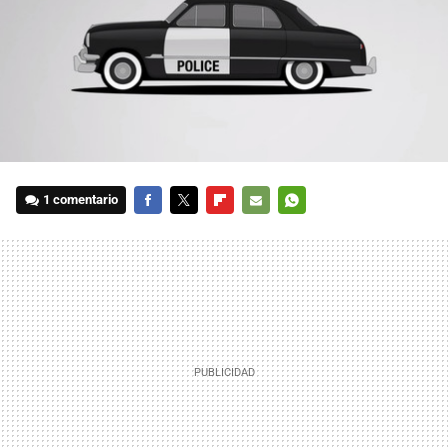
1 comentario
FACEBOOK
TWITTER
FLIPBOARD
E-
WHATSAPP
MAIL