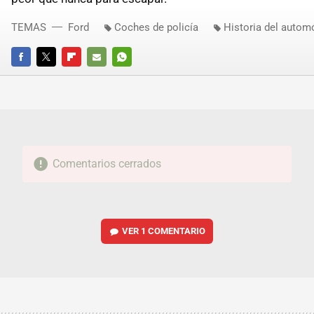
TEMAS
Ford
Coches de policía
Historia del automó
FACEBOOK
TWITTER
FLIPBOARD
E-
WHATSAPP
MAIL
Comentarios cerrados
VER
1 COMENTARIO