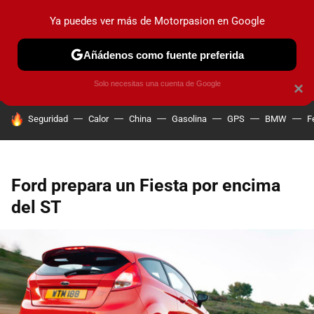
Ya puedes ver más de Motorpasion en Google
PRUEBAS
COCHES ELÉCTRICOS
OBSERVATORIO
F1
Añádenos como fuente preferida
Solo necesitas una cuenta de Google
×
HOY SE HABLA DE
Seguridad
Calor
China
Gasolina
GPS
BMW
F
Ford prepara un Fiesta por encima
del ST