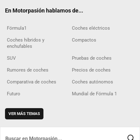
ok
m
m
d
En Motorpasión hablamos de...
Fórmula1
Coches eléctricos
Coches híbridos y
Compactos
enchufables
SUV
Pruebas de coches
Rumores de coches
Precios de coches
Comparativa de coches
Coches autónomos
Futuro
Mundial de Fórmula 1
VER MÁS TEMAS