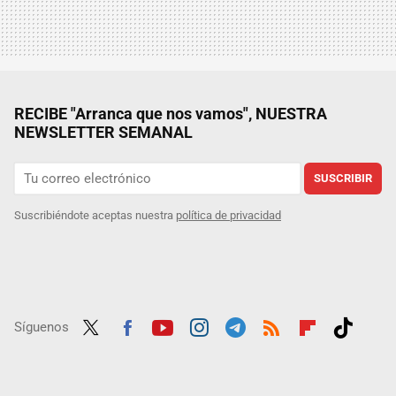
RECIBE "Arranca que nos vamos", NUESTRA
NEWSLETTER SEMANAL
SUSCRIBIR
Suscribiéndote aceptas nuestra
política de privacidad
Síguenos
Twit
Fac
Yout
Inst
Tele
RSS
Flip
Tikt
ter
ebo
ube
agra
gra
boar
ok