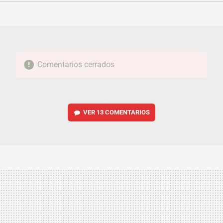
FACEBOOK
TWITTER
FLIPBOARD
E-
WHATSAPP
MAIL
Comentarios cerrados
VER
13 COMENTARIOS