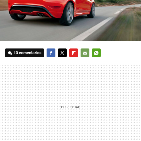
13 comentarios
FACEBOOK
TWITTER
FLIPBOARD
E-
WHATSAPP
MAIL