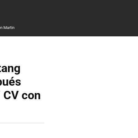
n Martin
tang
pués
7 CV con