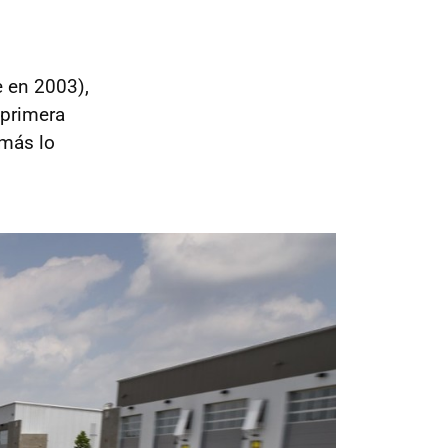
e en 2003),
 primera
emás lo