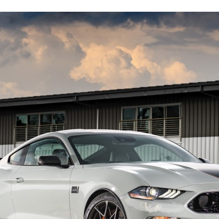
ACEBOOK
TWITTER
FLIPBOARD
E-
MAIL