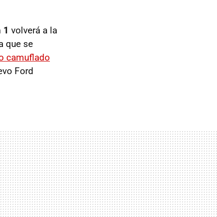
 1
volverá a la
a que se
lo camuflado
uevo Ford