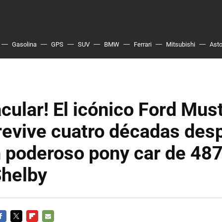
Gasolina
GPS
SUV
BMW
Ferrari
Mitsubishi
Asto
cular! El icónico Ford Mus
revive cuatro décadas des
 poderoso pony car de 48
Shelby