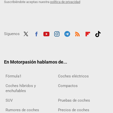
Suscribiéndote aceptas nuestra
política de privacidad
Síguenos
Twit
Fac
Yout
Inst
Tele
RSS
Flip
Tikt
ter
ebo
ube
agra
gra
boar
ok
ok
m
m
d
En Motorpasión hablamos de...
Fórmula1
Coches eléctricos
Coches híbridos y
Compactos
enchufables
SUV
Pruebas de coches
Rumores de coches
Precios de coches