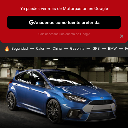
Ya puedes ver más de Motorpasion en Google
MENÚ
NUEVO
Añádenos como fuente preferida
PRUEBAS
COCHES ELÉCTRICOS
OBSERVATORIO
F1
Solo necesitas una cuenta de Google
×
HOY SE HABLA DE
Seguridad
Calor
China
Gasolina
GPS
BMW
F