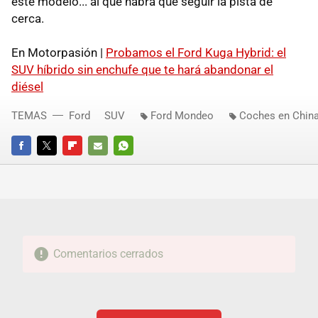
este modelo... al que habrá que seguir la pista de
cerca.
En Motorpasión |
Probamos el Ford Kuga Hybrid: el
SUV híbrido sin enchufe que te hará abandonar el
diésel
TEMAS
Ford
SUV
Ford Mondeo
Coches en Chin
FACEBOOK
TWITTER
FLIPBOARD
E-
WHATSAPP
MAIL
Comentarios cerrados