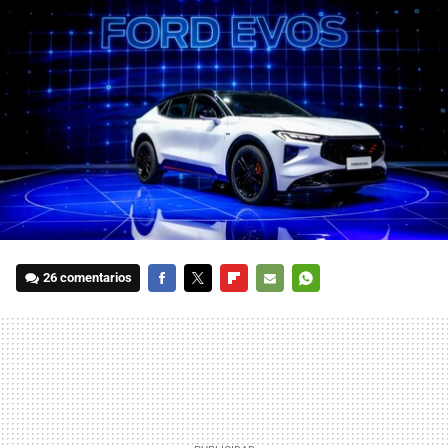
26 comentarios
FACEBOOK
TWITTER
FLIPBOARD
E-
WHATSAPP
MAIL