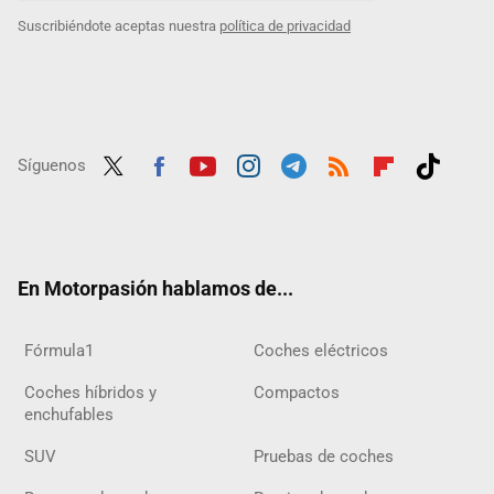
Suscribiéndote aceptas nuestra
política de privacidad
Síguenos
Twit
Fac
Yout
Inst
Tele
RSS
Flip
Tikt
ter
ebo
ube
agra
gra
boar
ok
ok
m
m
d
En Motorpasión hablamos de...
Fórmula1
Coches eléctricos
Coches híbridos y
Compactos
enchufables
SUV
Pruebas de coches