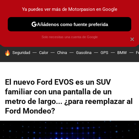
Ya puedes ver más de Motorpasion en Google
PRUEBAS
COCHES ELÉCTRICOS
OBSERVATORIO
F1
Añádenos como fuente preferida
Solo necesitas una cuenta de Google
×
HOY SE HABLA DE
Seguridad
Calor
China
Gasolina
GPS
BMW
F
El nuevo Ford EVOS es un SUV
familiar con una pantalla de un
metro de largo... ¿para reemplazar al
Ford Mondeo?