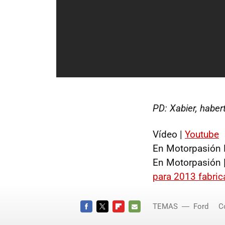
PD: Xabier, haber
Vídeo |
Youtube
En Motorpasión 
En Motorpasión 
para 2013 fabric
TEMAS
Ford
C
Estados 
FACEBOOK
TWITTER
FLIPBOARD
E-