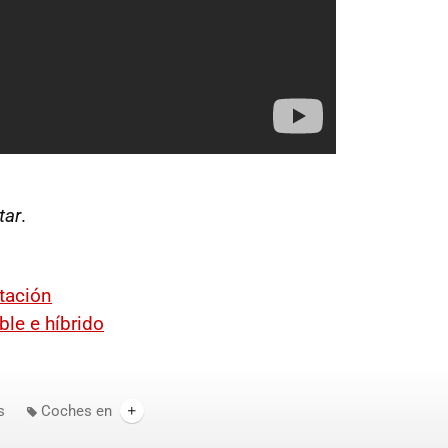
tar
.
tación
ble e híbrido
s
Coches en