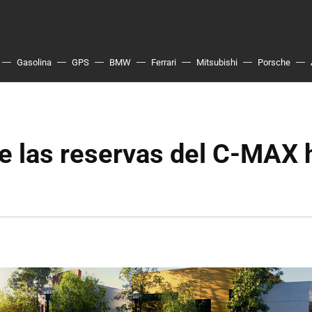
Gasolina
GPS
BMW
Ferrari
Mitsubishi
Porsche
e las reservas del C-MAX 