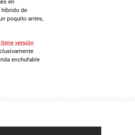
ués en
 híbrido de
un poquito antes,
 tiene versión
exclusivamente
brida enchufable