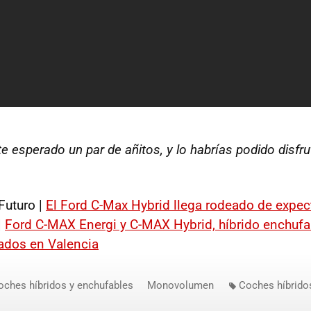
te esperado un par de añitos, y lo habrías podido disfru
Futuro |
El Ford C-Max Hybrid llega rodeado de expec
|
Ford C-
MAX
Energi y C-
MAX
Hybrid, híbrido enchufa
ados en Valencia
oches híbridos y enchufables
Monovolumen
Coches híbrido
Unidos
Ford C-Max