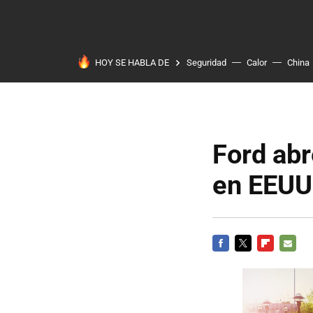
HOY SE HABLA DE
Seguridad
Calor
China
Ford abr
en EEUU
FACEBOOK
TWITTER
FLIPBOARD
E-
MAIL