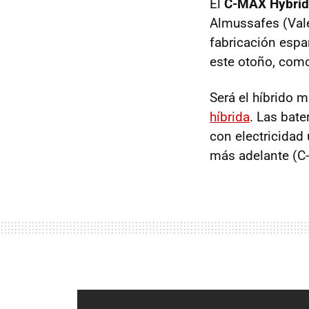
El
C-
MAX
Hybrid
Almussafes (Vale
fabricación espa
este otoño, com
Será el híbrido 
híbrida
. Las bate
con electricidad
más adelante (C-