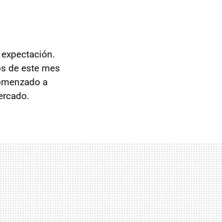
expectación.
os de este mes
 comenzado a
ercado.