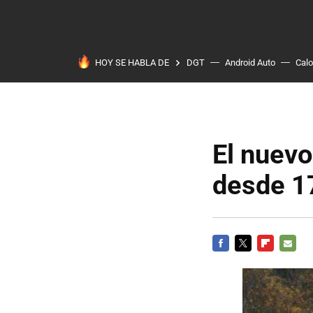
HOY SE HABLA DE
DGT
Android Auto
Calo
El nuevo
desde 1
FACEBOOK
TWITTER
FLIPBOARD
E-
MAIL