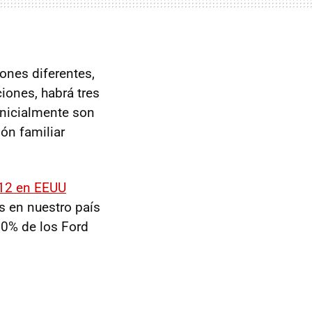
iones diferentes,
iones, habrá tres
 inicialmente son
ón familiar
012 en
EEUU
s en nuestro país
 80% de los Ford