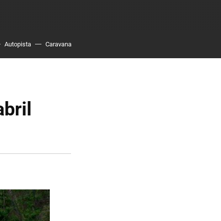
Autopista
Caravana
bril