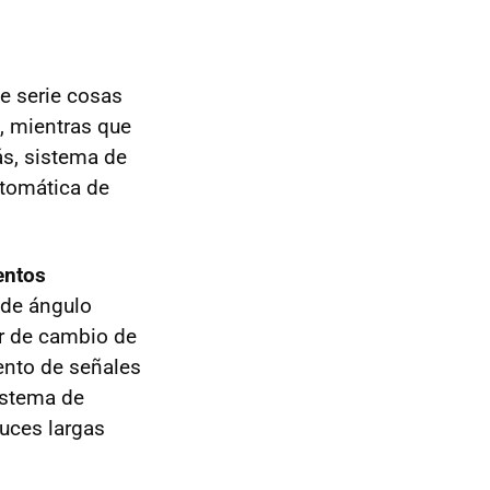
e serie cosas
a, mientras que
ás, sistema de
utomática de
entos
 de ángulo
or de cambio de
iento de señales
sistema de
luces largas