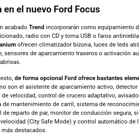
 en el nuevo Ford Focus
on acabado
Trend
incorporarán como equipamiento d
icionado, radio con CD y toma
USB
o faros antiniebl
tanium
ofrecen climatizador bizona, luces de leds atr
ve, sensores de aparcamiento traseros o activación a
abrisas.
esto,
de forma opcional Ford ofrece bastantes elem
mo son el asistente de aparcamiento activo, detector
r de velocidad, control de crucero adaptativo, avisad
cia de mantenimiento de carril, sistema de reconocim
ol de reparto de par, monitor de conducción segura, 
 velocidad (City Safe Mode) y control automático de 
 más destacados.