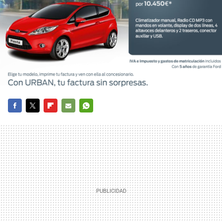
FACEBOOK
TWITTER
FLIPBOARD
E-
WHATSAPP
MAIL