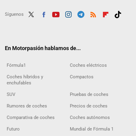
Síguenos
Twit
Fac
Yout
Inst
Tele
RSS
Flip
Tikt
ter
ebo
ube
agra
gra
boar
ok
ok
m
m
d
En Motorpasión hablamos de...
Fórmula1
Coches eléctricos
Coches híbridos y
Compactos
enchufables
SUV
Pruebas de coches
Rumores de coches
Precios de coches
Comparativa de coches
Coches autónomos
Futuro
Mundial de Fórmula 1