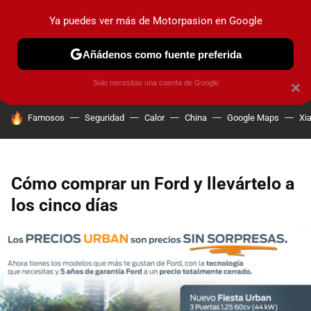
Ya puedes ver más de Motorpasion en Google
PRUEBAS
COCHES ELÉCTRICOS
OBSERVATORIO
F1
Añádenos como fuente preferida
Solo necesitas una cuenta de Google
×
HOY SE HABLA DE
Famosos
Seguridad
Calor
China
Google Maps
Xi
Cómo comprar un Ford y llevártelo a
los cinco días