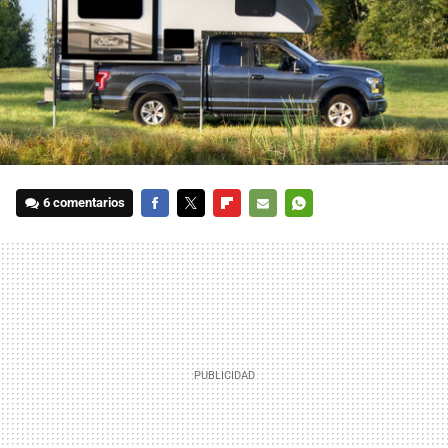
6 comentarios
FACEBOOK
TWITTER
FLIPBOARD
E-
WHATSAPP
MAIL