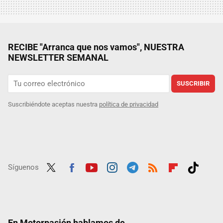
RECIBE "Arranca que nos vamos", NUESTRA
NEWSLETTER SEMANAL
SUSCRIBIR
Suscribiéndote aceptas nuestra
política de privacidad
Síguenos
Twit
Fac
Yout
Inst
Tele
RSS
Flip
Tikt
ter
ebo
ube
agra
gra
boar
ok
ok
m
m
d
En Motorpasión hablamos de...