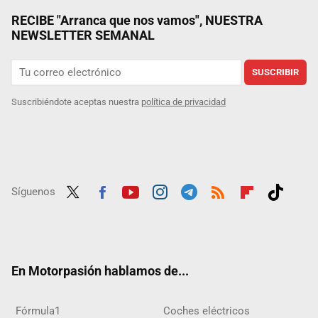
RECIBE "Arranca que nos vamos", NUESTRA
NEWSLETTER SEMANAL
SUSCRIBIR
Suscribiéndote aceptas nuestra
política de privacidad
Síguenos
Twit
Fac
Yout
Inst
Tele
RSS
Flip
Tikt
ter
ebo
ube
agra
gra
boar
ok
ok
m
m
d
En Motorpasión hablamos de...
Fórmula1
Coches eléctricos