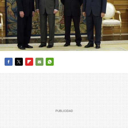
FACEBOOK
TWITTER
FLIPBOARD
E-
WHATSAPP
MAIL