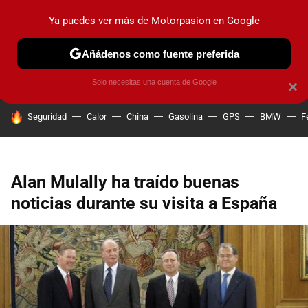
Ya puedes ver más de Motorpasion en Google
PRUEBAS
COCHES ELÉCTRICOS
OBSERVATORIO
F1
Añádenos como fuente preferida
Solo necesitas una cuenta de Google
×
HOY SE HABLA DE
Seguridad
Calor
China
Gasolina
GPS
BMW
F
Alan Mulally ha traído buenas
noticias durante su visita a España