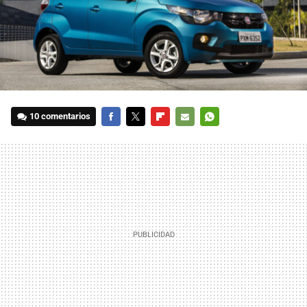
10 comentarios
FACEBOOK
TWITTER
FLIPBOARD
E-
WHATSAPP
MAIL