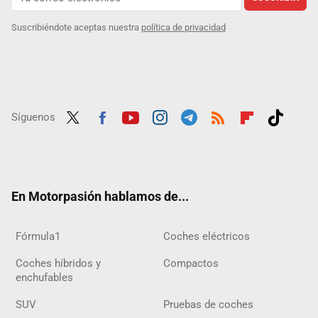
Suscribiéndote aceptas nuestra
política de privacidad
Síguenos
Twit
Fac
Yout
Inst
Tele
RSS
Flip
Tikt
ter
ebo
ube
agra
gra
boar
ok
ok
m
m
d
En Motorpasión hablamos de...
Fórmula1
Coches eléctricos
Coches híbridos y
Compactos
enchufables
SUV
Pruebas de coches