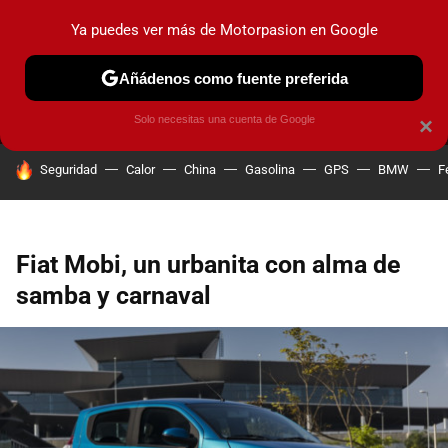
Ya puedes ver más de Motorpasion en Google
MENÚ
NUEVO
Añádenos como fuente preferida
PRUEBAS
COCHES ELÉCTRICOS
OBSERVATORIO
F1
Solo necesitas una cuenta de Google
×
HOY SE HABLA DE
Seguridad
Calor
China
Gasolina
GPS
BMW
F
Fiat Mobi, un urbanita con alma de
samba y carnaval