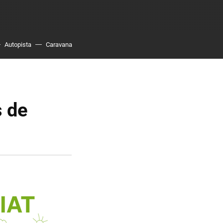
Autopista
Caravana
s de