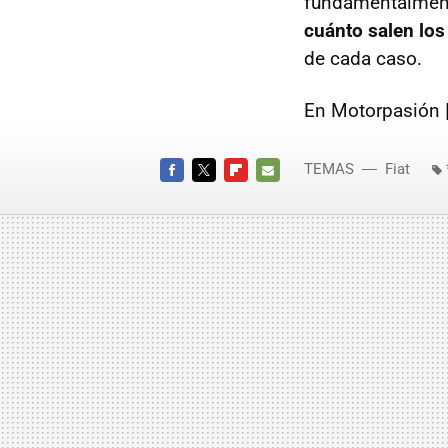
fundamentalment
cuánto salen los
de cada caso.
En Motorpasión 
TEMAS
Fiat
FACEBOOK
TWITTER
FLIPBOARD
E-
MAIL