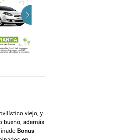
lístico viejo, y
ro bueno, además
ominado
Bonus
rminados en