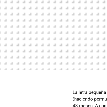
La letra pequeña
(haciendo permut
48 meses. A camb