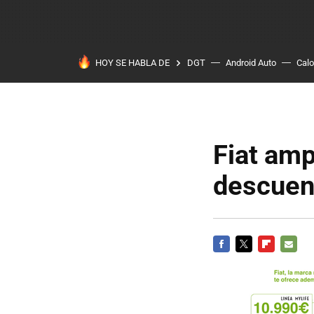
HOY SE HABLA DE
DGT
Android Auto
Calo
Fiat amp
descuen
FACEBOOK
TWITTER
FLIPBOARD
E-
MAIL