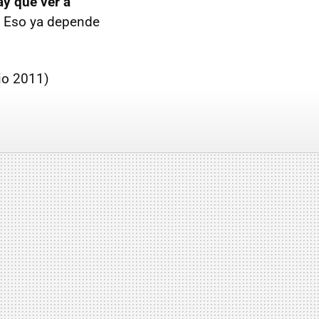
ay que ver a
s. Eso ya depende
io 2011)