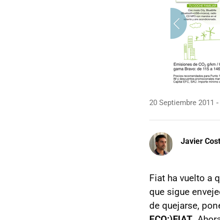
20 Septiembre 2011
Javier Cos
Fiat ha vuelto a
que sigue envej
de quejarse, po
ECO:)FIAT
. Ahor