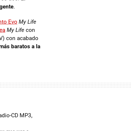
igente
.
nto Evo
My Life
nea
My Life
con
V) con acabado
más baratos a la
radio-CD MP3,