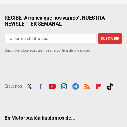
RECIBE "Arranca que nos vamos", NUESTRA
NEWSLETTER SEMANAL
SUSCRIBIR
Suscribiéndote aceptas nuestra
política de privacidad
Síguenos
Twit
Fac
Yout
Inst
Tele
RSS
Flip
Tikt
ter
ebo
ube
agra
gra
boar
ok
ok
m
m
d
En Motorpasión hablamos de...