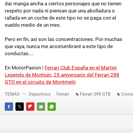
dar manga ancha a ciertos personajes que no tienen
respeto por nada ni piensan que una abolladura o
rallada en un coche de este tipo no se paga con el
sueldo medio de un mes.
Pero en fin, así son las concentraciones. Por muchas
que vaya, nunca me acostumbraré a este tipo de
conductas....
En MotorPasion |
Ferrari Club España en el Martini
Legends de Montjuïc
,
25 aniversario del Ferrari 288
GTO en el circuito de Montmeló
TEMAS
Deportivos
Ferrari
Ferrari 599 GTB
Conce
FACEBOOK
TWITTER
FLIPBOARD
E-
WHATSAPP
MAIL