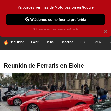
Ya puedes ver más de Motorpasion en Google
PRUEBAS
COCHES ELÉCTRICOS
OBSERVATORIO
F1
Añádenos como fuente preferida
Solo necesitas una cuenta de Google
×
HOY SE HABLA DE
Seguridad
Calor
China
Gasolina
GPS
BMW
F
Reunión de Ferraris en Elche