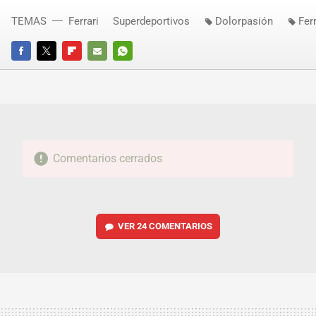
TEMAS
Ferrari
Superdeportivos
Dolorpasión
Fer
FACEBOOK
TWITTER
FLIPBOARD
E-
WHATSAPP
MAIL
Comentarios cerrados
VER
24 COMENTARIOS