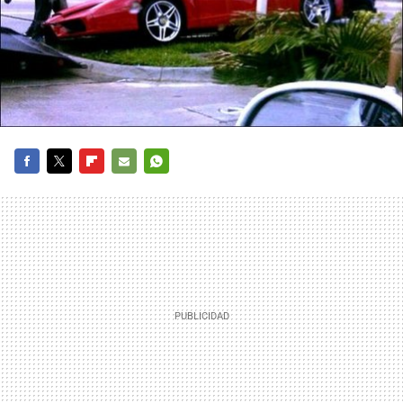
FACEBOOK
TWITTER
FLIPBOARD
E-
WHATSAPP
MAIL