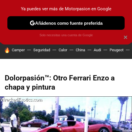
Ya puedes ver más de Motorpasion en Google
PRUEBAS
COCHES ELÉCTRICOS
OBSERVATORIO
F1
Añádenos como fuente preferida
Solo necesitas una cuenta de Google
×
HOY SE HABLA DE
Camper
Seguridad
Calor
China
Audi
Peugeot
Dolorpasión™: Otro Ferrari Enzo a
chapa y pintura