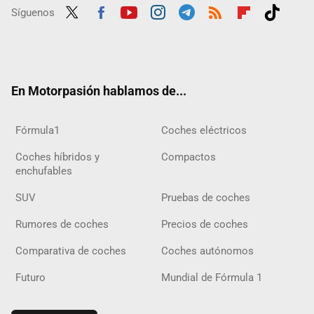
Síguenos
Twit
Fac
Yout
Inst
Tele
RSS
Flip
Tikt
ter
ebo
ube
agra
gra
boar
ok
ok
m
m
d
En Motorpasión hablamos de...
Fórmula1
Coches eléctricos
Coches híbridos y
Compactos
enchufables
SUV
Pruebas de coches
Rumores de coches
Precios de coches
Comparativa de coches
Coches autónomos
Futuro
Mundial de Fórmula 1