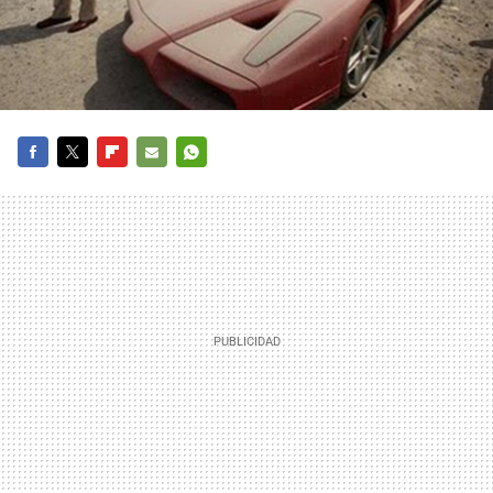
FACEBOOK
TWITTER
FLIPBOARD
E-
WHATSAPP
MAIL