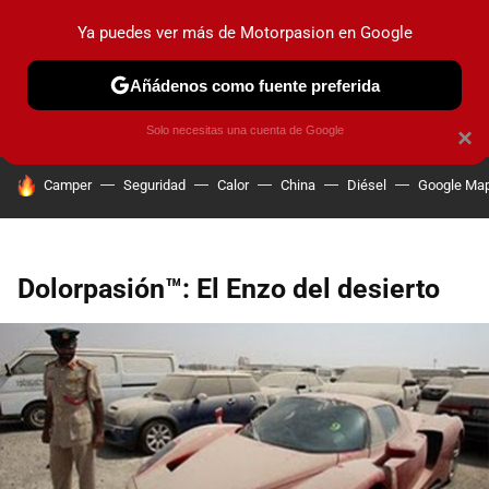
Ya puedes ver más de Motorpasion en Google
PRUEBAS
COCHES ELÉCTRICOS
OBSERVATORIO
F1
Añádenos como fuente preferida
Solo necesitas una cuenta de Google
×
HOY SE HABLA DE
Camper
Seguridad
Calor
China
Diésel
Google Ma
Dolorpasión™: El Enzo del desierto