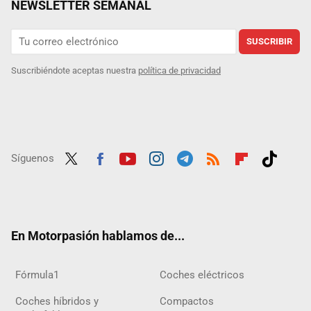
NEWSLETTER SEMANAL
SUSCRIBIR
Suscribiéndote aceptas nuestra
política de privacidad
Síguenos
Twit
Fac
Yout
Inst
Tele
RSS
Flip
Tikt
ter
ebo
ube
agra
gra
boar
ok
ok
m
m
d
En Motorpasión hablamos de...
Fórmula1
Coches eléctricos
Coches híbridos y
Compactos