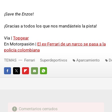
¡
Save the Enzos
!
¡Gracias a todos los que nos mandásteis la pista!
Vía |
Topgear
En Motorpasión |
El ex-Ferrari de un narco se pasa a la
policía colombiana
TEMAS
Ferrari
Superdeportivos
Aparcamiento
D
FACEBOOK
TWITTER
FLIPBOARD
E-
WHATSAPP
MAIL
Comentarios cerrados