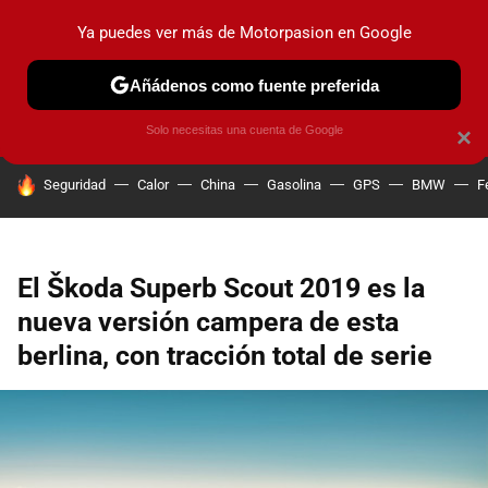
Ya puedes ver más de Motorpasion en Google
PRUEBAS
COCHES ELÉCTRICOS
OBSERVATORIO
F1
Añádenos como fuente preferida
Solo necesitas una cuenta de Google
×
HOY SE HABLA DE
Seguridad
Calor
China
Gasolina
GPS
BMW
F
El Škoda Superb Scout 2019 es la
nueva versión campera de esta
berlina, con tracción total de serie