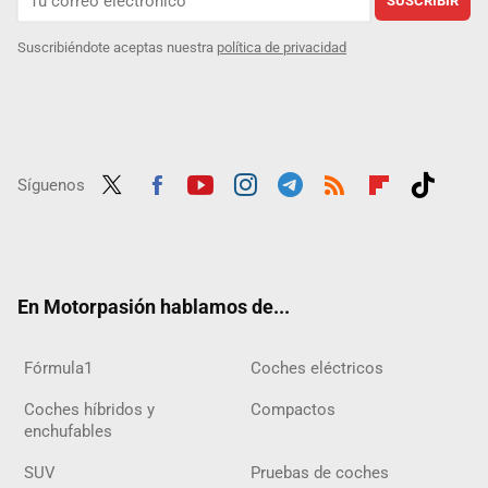
SUSCRIBIR
Suscribiéndote aceptas nuestra
política de privacidad
Síguenos
Twit
Fac
Yout
Inst
Tele
RSS
Flip
Tikt
ter
ebo
ube
agra
gra
boar
ok
ok
m
m
d
En Motorpasión hablamos de...
Fórmula1
Coches eléctricos
Coches híbridos y
Compactos
enchufables
SUV
Pruebas de coches