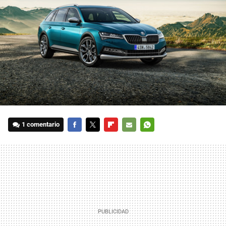
1 comentario
FACEBOOK
TWITTER
FLIPBOARD
E-
WHATSAPP
MAIL