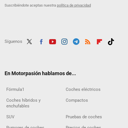
Suscribiéndote aceptas nuestra
política de privacidad
Síguenos
Twit
Fac
Yout
Inst
Tele
RSS
Flip
Tikt
ter
ebo
ube
agra
gra
boar
ok
ok
m
m
d
En Motorpasión hablamos de...
Fórmula1
Coches eléctricos
Coches híbridos y
Compactos
enchufables
SUV
Pruebas de coches
Rumores de coches
Precios de coches