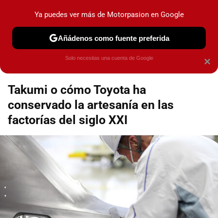
Motorpasión
Contenidos contratados por la
Ya puedes ver más de Motorpasion en Google
marca que se menciona
+info
Añádenos como fuente preferida
Espacio Toyota
Solo necesitas una cuenta de Google
×
Takumi o cómo Toyota ha
conservado la artesanía en las
factorías del siglo XXI