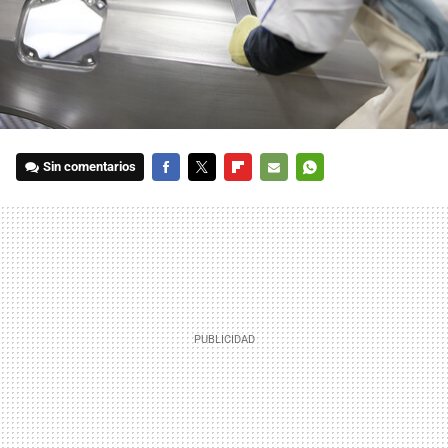
Sin comentarios
FACEBOOK
TWITTER
FLIPBOARD
E-
WHATSAPP
MAIL