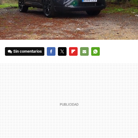
Sin comentarios
FACEBOOK
TWITTER
FLIPBOARD
E-
WHATSAPP
MAIL