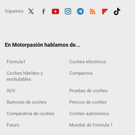
Síguenos
Twit
Fac
Yout
Inst
Tele
RSS
Flip
Tikt
ter
ebo
ube
agra
gra
boar
ok
ok
m
m
d
En Motorpasión hablamos de...
Fórmula1
Coches eléctricos
Coches híbridos y
Compactos
enchufables
SUV
Pruebas de coches
Rumores de coches
Precios de coches
Comparativa de coches
Coches autónomos
Futuro
Mundial de Fórmula 1