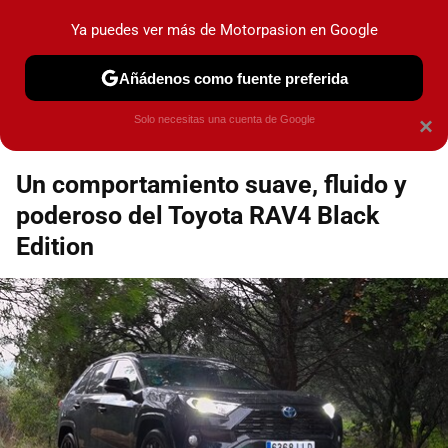
Motorpasión
Contenidos contratados por la
Ya puedes ver más de Motorpasion en Google
marca que se menciona
+info
Añádenos como fuente preferida
Espacio Toyota
Solo necesitas una cuenta de Google
×
Un comportamiento suave, fluido y
poderoso del Toyota RAV4 Black
Edition