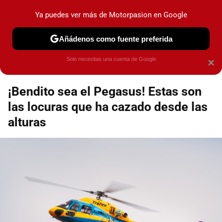
Motorpasión
Contenidos contratados por la
Ya puedes ver más de Motorpasion en Google
marca que se menciona
+info
Añádenos como fuente preferida
Espacio Toyota
Solo necesitas una cuenta de Google
×
¡Bendito sea el Pegasus! Estas son
las locuras que ha cazado desde las
alturas