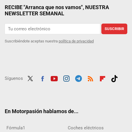
RECIBE "Arranca que nos vamos", NUESTRA
NEWSLETTER SEMANAL
SUSCRIBIR
Suscribiéndote aceptas nuestra
política de privacidad
Síguenos
Twit
Fac
Yout
Inst
Tele
RSS
Flip
Tikt
ter
ebo
ube
agra
gra
boar
ok
ok
m
m
d
En Motorpasión hablamos de...
Fórmula1
Coches eléctricos