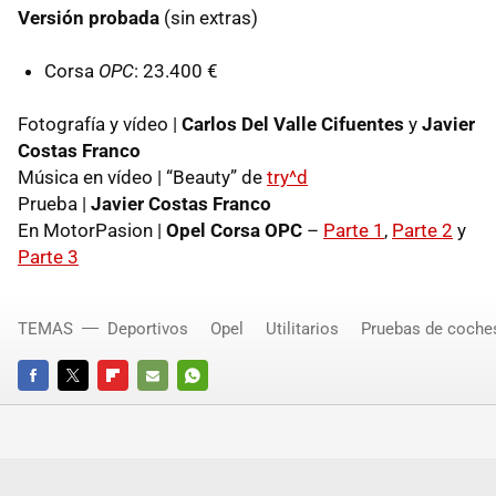
Versión probada
(sin extras)
Corsa
OPC
: 23.400 €
Fotografía y vídeo |
Carlos Del Valle Cifuentes
y
Javier
Costas Franco
Música en vídeo | “Beauty” de
try^d
Prueba |
Javier Costas Franco
En MotorPasion |
Opel Corsa OPC
–
Parte 1
,
Parte 2
y
Parte 3
TEMAS
Deportivos
Opel
Utilitarios
Pruebas de coche
FACEBOOK
TWITTER
FLIPBOARD
E-
WHATSAPP
MAIL