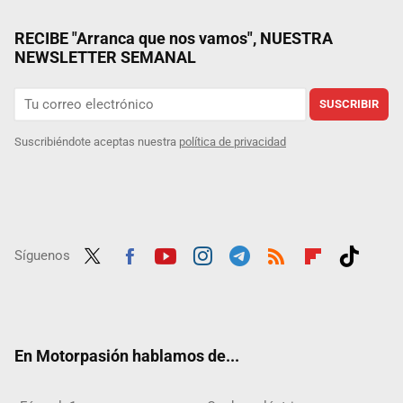
RECIBE "Arranca que nos vamos", NUESTRA
NEWSLETTER SEMANAL
SUSCRIBIR
Suscribiéndote aceptas nuestra
política de privacidad
Síguenos
Twit
Fac
Yout
Inst
Tele
RSS
Flip
Tikt
ter
ebo
ube
agra
gra
boar
ok
ok
m
m
d
En Motorpasión hablamos de...