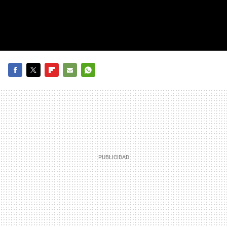
FACEBOOK
TWITTER
FLIPBOARD
E-
WHATSAPP
MAIL