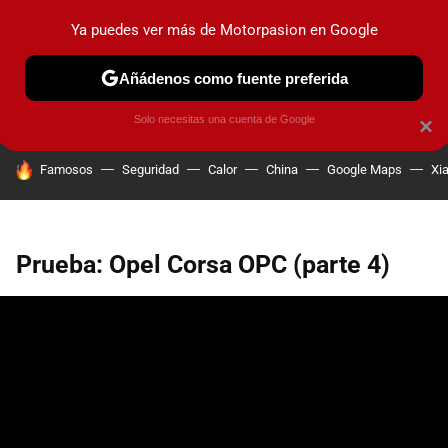
Ya puedes ver más de Motorpasion en Google
PRUEBAS
COCHES ELÉCTRICOS
OBSERVATORIO
F1
Añádenos como fuente preferida
Solo necesitas una cuenta de Google
×
HOY SE HABLA DE
Famosos
Seguridad
Calor
China
Google Maps
Xi
Prueba: Opel Corsa OPC (parte 4)