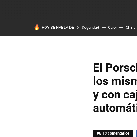
HOY SE HABLA DE
Seguridad
Calor
China
El Porsc
los mism
y con ca
automát
13 comentarios