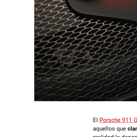
El
Porsche 911 G
aquellos que
cla