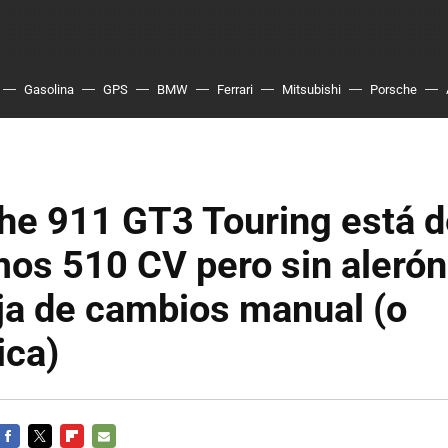
Gasolina
GPS
BMW
Ferrari
Mitsubishi
Porsche
he 911 GT3 Touring está d
os 510 CV pero sin alerón
ja de cambios manual (o
ica)