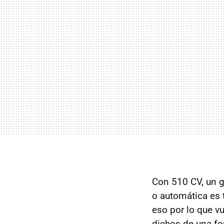
Con 510 CV, un g
o automática es 
eso por lo que v
dichos de una f