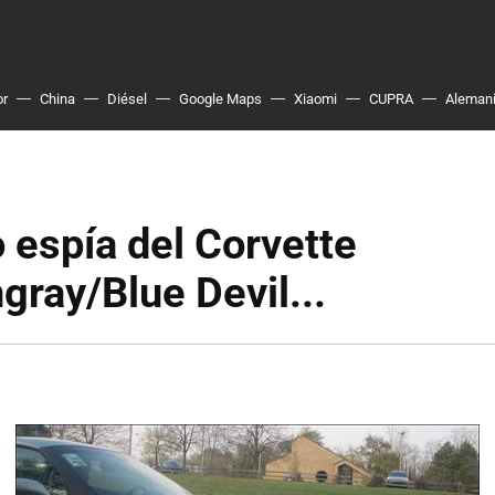
or
China
Diésel
Google Maps
Xiaomi
CUPRA
Aleman
o espía del Corvette
gray/Blue Devil...