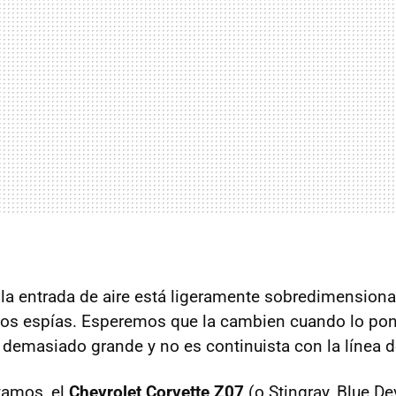
 la entrada de aire está ligeramente sobredimension
otos espías. Esperemos que la cambien cuando lo pon
 demasiado grande y no es continuista con la línea d
amos, el
Chevrolet Corvette Z07
(o Stingray, Blue Dev