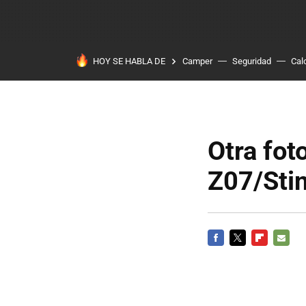
HOY SE HABLA DE
Camper
Seguridad
Cal
Otra fot
Z07/Stin
FACEBOOK
TWITTER
FLIPBOARD
E-
MAIL