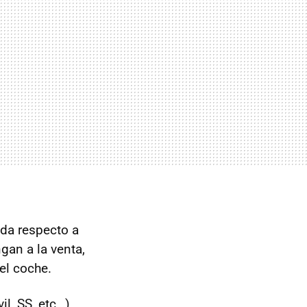
ada respecto a
gan a la venta,
el coche.
il, SS, etc…)