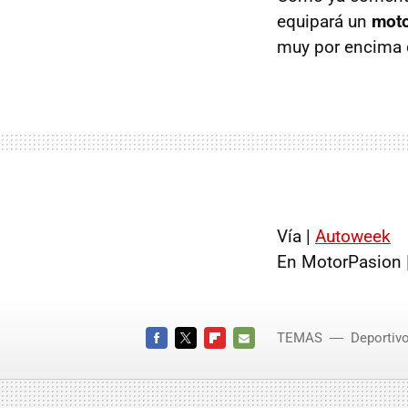
equipará un
moto
muy por encima
Vía |
Autoweek
En MotorPasion 
TEMAS
Deportiv
FACEBOOK
TWITTER
FLIPBOARD
E-
MAIL