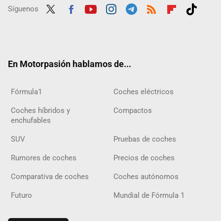
Síguenos
Twit
Fac
Yout
Inst
Tele
RSS
Flip
Tikt
ter
ebo
ube
agra
gra
boar
ok
ok
m
m
d
En Motorpasión hablamos de...
Fórmula1
Coches eléctricos
Coches híbridos y
Compactos
enchufables
SUV
Pruebas de coches
Rumores de coches
Precios de coches
Comparativa de coches
Coches autónomos
Futuro
Mundial de Fórmula 1