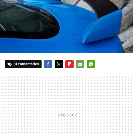
13 comentarios
FACEBOOK
TWITTER
FLIPBOARD
E-
WHATSAPP
MAIL