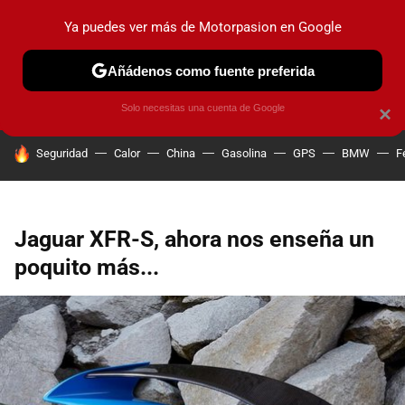
Ya puedes ver más de Motorpasion en Google
PRUEBAS
COCHES ELÉCTRICOS
OBSERVATORIO
F1
Añádenos como fuente preferida
Solo necesitas una cuenta de Google
×
HOY SE HABLA DE
Seguridad
Calor
China
Gasolina
GPS
BMW
F
Jaguar XFR-S, ahora nos enseña un
poquito más...