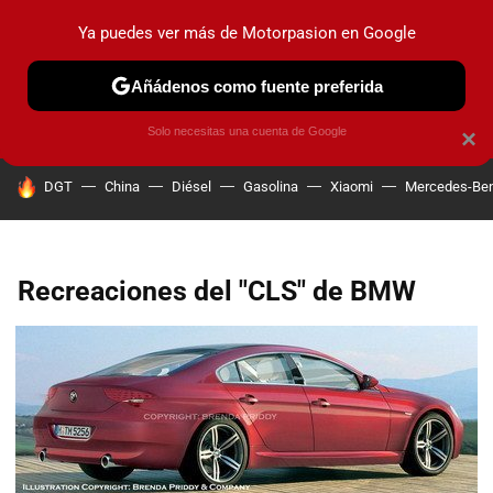
Ya puedes ver más de Motorpasion en Google
PRUEBAS
COCHES ELÉCTRICOS
OBSERVATORIO
F1
Añádenos como fuente preferida
Solo necesitas una cuenta de Google
×
HOY SE HABLA DE
DGT
China
Diésel
Gasolina
Xiaomi
Mercedes-Be
Recreaciones del "CLS" de BMW