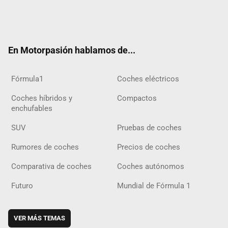
Twit
Fac
Yout
Inst
Tele
RSS
Flip
Tikt
ter
ebo
ube
agra
gra
boar
ok
ok
m
m
d
En Motorpasión hablamos de...
Fórmula1
Coches eléctricos
Coches híbridos y
Compactos
enchufables
SUV
Pruebas de coches
Rumores de coches
Precios de coches
Comparativa de coches
Coches autónomos
Futuro
Mundial de Fórmula 1
VER MÁS TEMAS